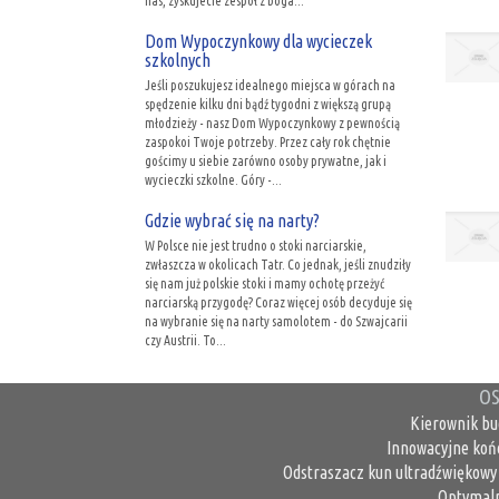
nas, zyskujecie zespół z boga...
Dom Wypoczynkowy dla wycieczek
szkolnych
Jeśli poszukujesz idealnego miejsca w górach na
spędzenie kilku dni bądź tygodni z większą grupą
młodzieży - nasz Dom Wypoczynkowy z pewnością
zaspokoi Twoje potrzeby. Przez cały rok chętnie
gościmy u siebie zarówno osoby prywatne, jak i
wycieczki szkolne. Góry -...
Gdzie wybrać się na narty?
W Polsce nie jest trudno o stoki narciarskie,
zwłaszcza w okolicach Tatr. Co jednak, jeśli znudziły
się nam już polskie stoki i mamy ochotę przeżyć
narciarską przygodę? Coraz więcej osób decyduje się
na wybranie się na narty samolotem - do Szwajcarii
czy Austrii. To...
OS
Kierownik bu
Innowacyjne koń
Odstraszacz kun ultradźwiękowy 
Optymaln