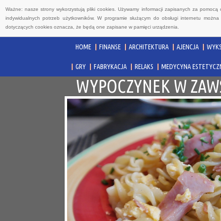
Ważne: nasze strony wykorzystują pliki cookies. Używamy informacji zapisanych za pomocą 
indywidualnych potrzeb użytkowników. W programie służącym do obsługi internetu można 
dotyczących cookies oznacza, że będą one zapisane w pamięci urządzenia.
HOME
FINANSE
ARCHITEKTURA
AJENCJA
WYKS
GRY
FABRYKACJA
RELAKS
MEDYCYNA ESTETYCZ
WYPOCZYNEK W ZAWS