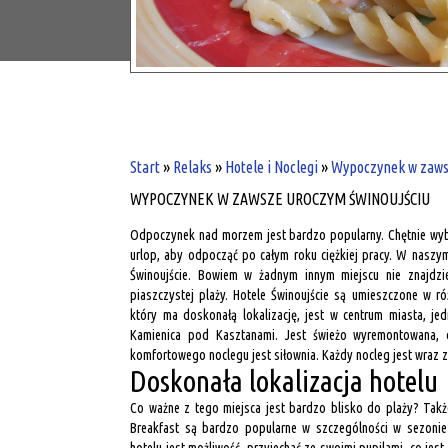
Start
»
Relaks
»
Hotele i Noclegi
»
Wypoczynek w zaws
WYPOCZYNEK W ZAWSZE UROCZYM ŚWINOUJŚCIU
Odpoczynek nad morzem jest bardzo popularny. Chętnie wybi
urlop, aby odpocząć po całym roku ciężkiej pracy. W naszym
Świnoujście. Bowiem w żadnym innym miejscu nie znajdziem
piaszczystej plaży. Hotele Świnoujście są umieszczone w ró
który ma doskonałą lokalizację, jest w centrum miasta, je
Kamienica pod Kasztanami. Jest świeżo wyremontowana, 
komfortowego noclegu jest siłownia. Każdy nocleg jest wraz 
Doskonała lokalizacja hotelu
Co ważne z tego miejsca jest bardzo blisko do plaży? Takż
Breakfast są bardzo popularne w szczególności w sezonie 