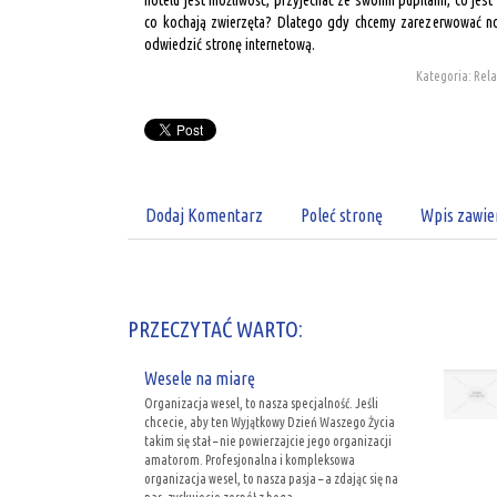
hotelu jest możliwość, przyjechać ze swoimi pupilami, co jes
co kochają zwierzęta? Dlatego gdy chcemy zarezerwować no
odwiedzić stronę internetową.
Kategoria: Relak
Dodaj Komentarz
Poleć stronę
Wpis zawie
PRZECZYTAĆ WARTO:
Wesele na miarę
Organizacja wesel, to nasza specjalność. Jeśli
chcecie, aby ten Wyjątkowy Dzień Waszego Życia
takim się stał – nie powierzajcie jego organizacji
amatorom. Profesjonalna i kompleksowa
organizacja wesel, to nasza pasja – a zdając się na