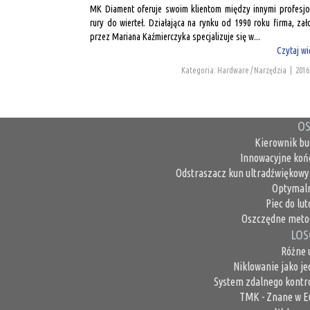
MK Diament oferuje swoim klientom między innymi profesjo
rury do wierteł. Działająca na rynku od 1990 roku firma, za
przez Mariana Kaźmierczyka specjalizuje się w...
Czytaj wi
Kategoria: Hardware / Narzędzia
|
2016
OS
Kierownik bu
Innowacyjne koń
Odstraszacz kun ultradźwiękowy 
Optymaln
Piec do lu
Oszczędne metod
LOS
Różne 
Niklowanie jako j
System zdalnego kontro
TMK - Znane w E