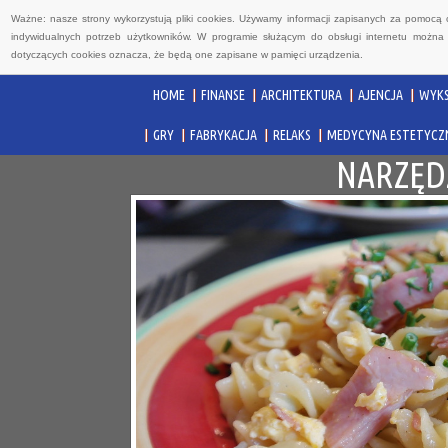
Ważne: nasze strony wykorzystują pliki cookies. Używamy informacji zapisanych za pomocą 
indywidualnych potrzeb użytkowników. W programie służącym do obsługi internetu można 
dotyczących cookies oznacza, że będą one zapisane w pamięci urządzenia.
HOME
FINANSE
ARCHITEKTURA
AJENCJA
WYKS
GRY
FABRYKACJA
RELAKS
MEDYCYNA ESTETYCZ
NARZĘDZ