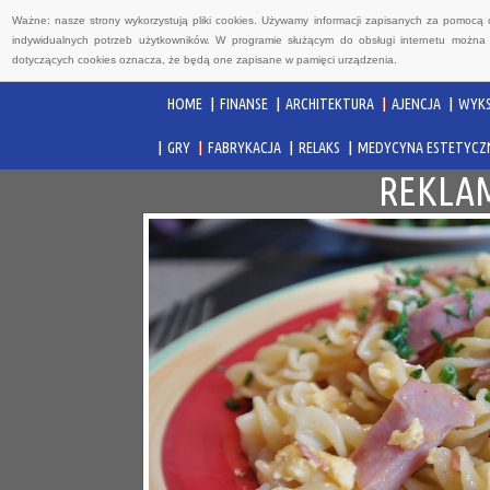
Ważne: nasze strony wykorzystują pliki cookies. Używamy informacji zapisanych za pomocą 
indywidualnych potrzeb użytkowników. W programie służącym do obsługi internetu można 
dotyczących cookies oznacza, że będą one zapisane w pamięci urządzenia.
HOME
FINANSE
ARCHITEKTURA
AJENCJA
WYKS
GRY
FABRYKACJA
RELAKS
MEDYCYNA ESTETYCZ
REKLAM