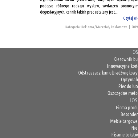
podczas różnego rodzaju wystaw, wydarzeń promocyjn
degustacyjnych, cennik takich prac ustalany jest...
Czytaj wi
Kategoria: Reklama / Materiały Reklamowe
|
2019
OS
Kierownik bu
Innowacyjne koń
Odstraszacz kun ultradźwiękowy 
Optymaln
Piec do lu
Oszczędne metod
LOS
Firma produ
Besonder
Meble targowe
Nie
Pisanie tekstó