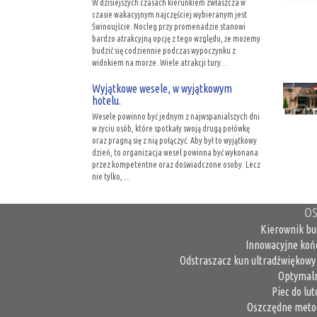
W dzisiejszych czasach kierunkiem zwłaszcza w
czasie wakacyjnym najczęściej wybieranym jest
Świnoujście. Nocleg przy promenadzie stanowi
bardzo atrakcyjną opcję z tego względu, że możemy
budzić się codziennie podczas wypoczynku z
widokiem na morze. Wiele atrakcji tury...
Wyjątkowe wesele, w wyjątkowym
hotelu.
Wesele powinno być jednym z najwspanialszych dni
w życiu osób, które spotkały swoją drugą połówkę
oraz pragną się z nią połączyć. Aby był to wyjątkowy
dzień, to organizacja wesel powinna być wykonana
przez kompetentne oraz doświadczone osoby. Lecz
nie tylko, ...
OS
Kierownik bu
Innowacyjne koń
Odstraszacz kun ultradźwiękowy 
Optymaln
Piec do lu
Oszczędne metod