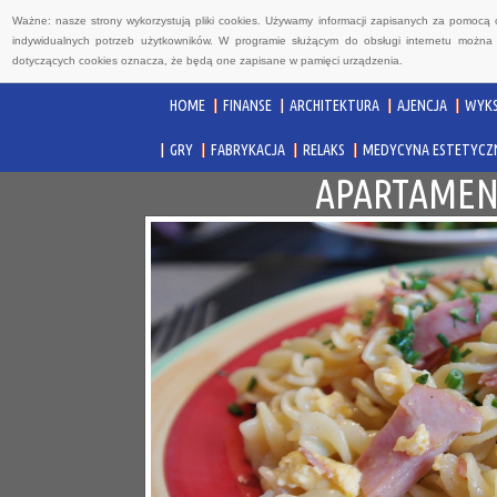
Ważne: nasze strony wykorzystują pliki cookies. Używamy informacji zapisanych za pomocą 
indywidualnych potrzeb użytkowników. W programie służącym do obsługi internetu można 
dotyczących cookies oznacza, że będą one zapisane w pamięci urządzenia.
HOME
FINANSE
ARCHITEKTURA
AJENCJA
WYKS
GRY
FABRYKACJA
RELAKS
MEDYCYNA ESTETYCZ
APARTAMEN