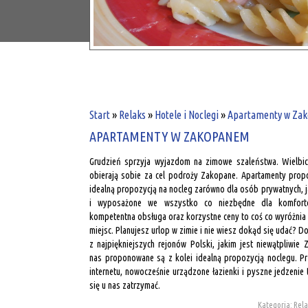
Start
»
Relaks
»
Hotele i Noclegi
»
Apartamenty w Za
APARTAMENTY W ZAKOPANEM
Grudzień sprzyja wyjazdom na zimowe szaleństwa. Wielbici
obierają sobie za cel podroży Zakopane. Apartamenty prop
idealną propozycją na nocleg zarówno dla osób prywatnych, ja
i wyposażone we wszystko co niezbędne dla komfort
kompetentna obsługa oraz korzystne ceny to coś co wyróżnia
miejsc. Planujesz urlop w zimie i nie wiesz dokąd się udać?
z najpiękniejszych rejonów Polski, jakim jest niewątpliwie
nas proponowane są z kolei idealną propozycją noclegu. P
internetu, nowocześnie urządzone łazienki i pyszne jedzenie
się u nas zatrzymać.
Kategoria: Relak