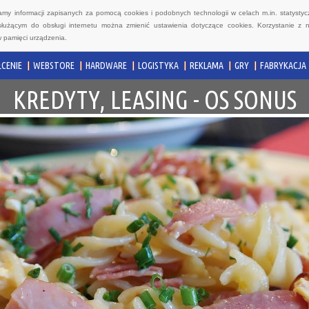
wamy informacji zapisanych za pomocą cookies i podobnych technologii w celach m.in. statyst
służącym do obsługi internetu można zmienić ustawienia dotyczące cookies. Korzystanie z 
 pamięci urządzenia.
CENIE
WEBSTORE
HARDWARE
LOGISTYKA
REKLAMA
GRY
FABRYKACJA
KREDYTY, LEASING - OS SONUS