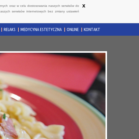
x
ycznych oraz w celu dostosowania naszych serwisów do
naszych serwisów internetowych bez zmiany ustawień
RELAKS
MEDYCYNA ESTETYCZNA
ONLINE
KONTAKT