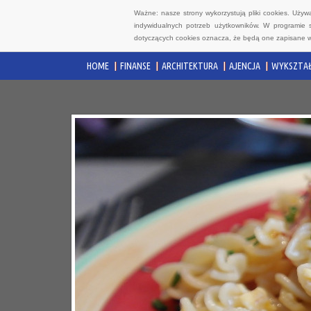
Ważne: nasze strony wykorzystują pliki cookies. Uży
indywidualnych potrzeb użytkowników. W programie 
dotyczących cookies oznacza, że będą one zapisane w
HOME
FINANSE
ARCHITEKTURA
AJENCJA
WYKSZTAŁ