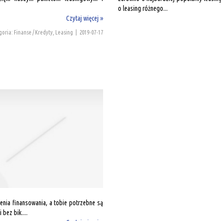
o leasing różnego...
Czytaj więcej »
oria: Finanse / Kredyty, Leasing
|
2019-07-17
enia finansowania, a tobie potrzebne są
bez bik....