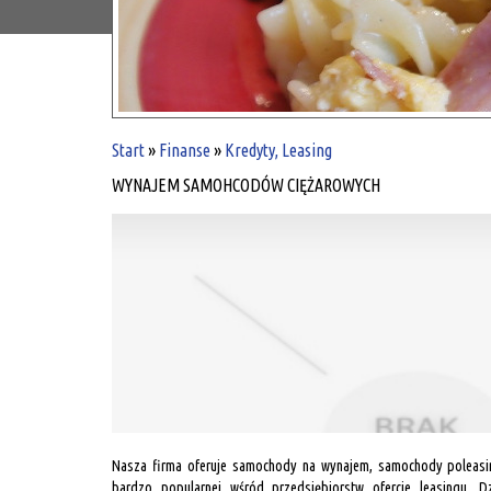
Start
»
Finanse
»
Kredyty, Leasing
WYNAJEM SAMOHCODÓW CIĘŻAROWYCH
Nasza firma oferuje samochody na wynajem, samochody poleas
bardzo popularnej wśród przedsiębiorstw ofercie leasingu. 