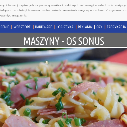
wamy informacji zapisanych za pomocą cookies i podobnych technologii w celach m.in. statyst
służącym do obsługi internetu można zmienić ustawienia dotyczące cookies. Korzystanie z 
 pamięci urządzenia.
CENIE
WEBSTORE
HARDWARE
LOGISTYKA
REKLAMA
GRY
FABRYKACJA
MASZYNY - OS SONUS