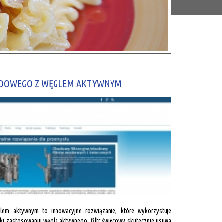
ODOWEGO Z WĘGLEM AKTYWNYM
em aktywnym to innowacyjne rozwiązanie, które wykorzystuje
ęki zastosowaniu węgla aktywnego, filtr świecowy skutecznie usuwa