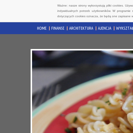
Ważne: nasze strony wykorzystują pliki cookies. Uży
indywidualnych potrzeb użytkowników. W programie 
dotyczących cookies oznacza, że będą one zapisane w
HOME
FINANSE
ARCHITEKTURA
AJENCJA
WYKSZTAŁ