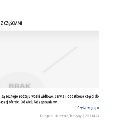
Z CZĘŚCIAMI
 są rożnego rodzaju wózki widłowe. Serwis i dodatkowe części do
zej ofercie. Od wielu lat zapewniamy...
Czytaj więcej »
Kategoria: Hardware / Maszyny
|
2018-04-23