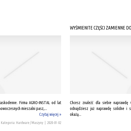
WYŚMIENITE CZĘŚCI ZAMIENNE D
łaskodenne. Firma AGRO-INSTAL od lat
Chcesz znaleźć dla siebie naprawdę 
owoczesnych mieszalni pasz,...
odnajdziesz już naprawdę solidne i 
Czytaj więcej »
okażą...
Kategoria: Hardware / Maszyny
|
2020-01-02