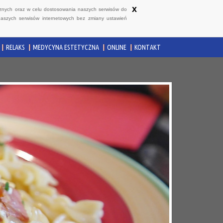
x
ycznych oraz w celu dostosowania naszych serwisów do
naszych serwisów internetowych bez zmiany ustawień
RELAKS
MEDYCYNA ESTETYCZNA
ONLINE
KONTAKT