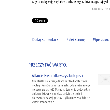
często odbywają się także podczas wyjazdów integracyjnych.
Kategoria: Relak
Dodaj Komentarz
Poleć stronę
Wpis zawie
PRZECZYTAĆ WARTO:
Atlantis Hostel dla wszystkich gości
Atlantis Hostel oferuje Wam bardzo komfortowe
noclegi. Kraków to nasze miasto, gdzie już niedługo
możecie się znaleźć. Mamy nadzieje, że będąc w tak
pięknym i sławnym miejscu będziecie chcieli
skorzystać z naszej gościny. Tylko u nas znajdziecie
wysoki standard w b...