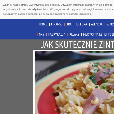
Ważne: nasze strony wykorzystują pliki cookies. Używamy informacji zapisanych za pomocą 
indywidualnych potrzeb użytkowników. W programie służącym do obsługi internetu można 
dotyczących cookies oznacza, że będą one zapisane w pamięci urządzenia.
HOME
FINANSE
ARCHITEKTURA
AJENCJA
WYKS
GRY
FABRYKACJA
RELAKS
MEDYCYNA ESTETYCZ
JAK SKUTECZNIE ZI