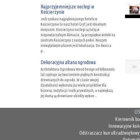
Najprzyjemniejsze noclegi w
Kościerzynie
Jeśli szukasz najpiękniejszego hotelu w
Kościerzynie to nasz hotel Gryf, jest idealnym
miejscem. Kościerzyna noclegi są tutaj w
niepowtarzalnym klimacie. Są przepiękne widoki na
centrum Kościerzyny z naszych pokoi. Naszym
niewątpliwym plusem jest lokalizacja. Do dworca
g...
Dekoracyjna altana ogrodowa
Architektura Ogrodowa Wood Design od kilkunastu
lat zajmuje się tworzeniem pięknych konstrukcji
drewnianych do ogrodu. W czasie swojej
działalności wykonała już wiele projektów dla
biznesu, instytucji i osób prywatnych, a największą
jej dumą są drewniane obiekty wykon...
OS
Kierownik bu
Innowacyjne koń
Odstraszacz kun ultradźwiękowy 
Optymaln