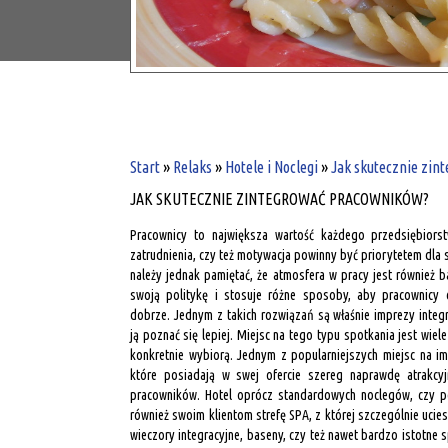
Start
»
Relaks
»
Hotele i Noclegi
»
Jak skutecznie zin
JAK SKUTECZNIE ZINTEGROWAĆ PRACOWNIKÓW?
Pracownicy to największa wartość każdego przedsiębiorst
zatrudnienia, czy też motywacja powinny być priorytetem dla 
należy jednak pamiętać, że atmosfera w pracy jest również 
swoją politykę i stosuje różne sposoby, aby pracownicy 
dobrze. Jednym z takich rozwiązań są właśnie imprezy integ
ją poznać się lepiej. Miejsc na tego typu spotkania jest wiele
konkretnie wybiorą. Jednym z popularniejszych miejsc na im
które posiadają w swej ofercie szereg naprawdę atrakcyj
pracowników. Hotel oprócz standardowych noclegów, czy 
również swoim klientom strefę SPA, z której szczególnie ucie
wieczory integracyjne, baseny, czy też nawet bardzo istotne 