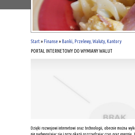
Start
»
Finanse
»
Banki, Przelewy, Waluty, Kantory
PORTAL INTERNETOWY DO WYMIANY WALUT
Dzięki rozwojowi internetowi oraz technologii, obecnie można wyk
nie nadwyrężając się i przy okazji oszczędzając czas oraz energię. J