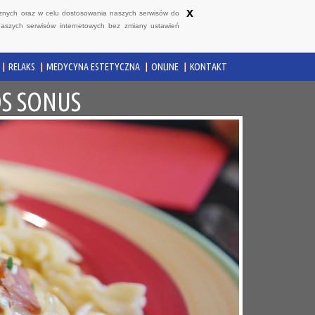
x
ycznych oraz w celu dostosowania naszych serwisów do
naszych serwisów internetowych bez zmiany ustawień
RELAKS
MEDYCYNA ESTETYCZNA
ONLINE
KONTAKT
OS SONUS