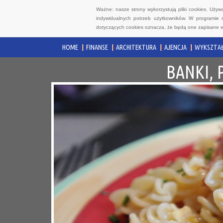
Ważne: nasze strony wykorzystują pliki cookies. Uży
indywidualnych potrzeb użytkowników. W programie 
dotyczących cookies oznacza, że będą one zapisane w
HOME
FINANSE
ARCHITEKTURA
AJENCJA
WYKSZTAŁ
BANKI, 