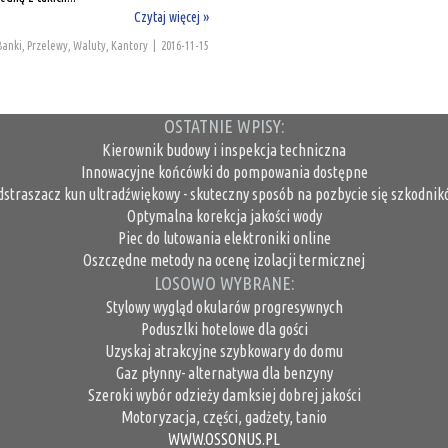
Czytaj więcej »
Banki, Przelewy, Waluty, Kantory
|
2016-11-15
OSTATNIE WPISY:
Kierownik budowy i inspekcja techniczna
Innowacyjne końcówki do pompowania dostępne
dstraszacz kun ultradźwiękowy - skuteczny sposób na pozbycie się szkodnik
Optymalna korekcja jakości wody
Piec do lutowania elektroniki online
Oszczędne metody na ocenę izolacji termicznej
LOSOWO WYBRANE:
Stylowy wygląd okularów progresywnych
Poduszlki hotelowe dla gości
Uzyskaj atrakcyjne szybkowary do domu
Gaz płynny- alternatywa dla benzyny
Szeroki wybór odzieży damksiej dobrej jakości
Motoryzacja, części, gadżety, tanio
WWW.OSSONUS.PL