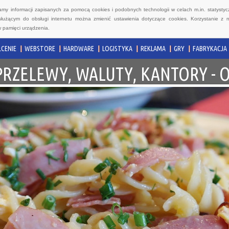
wamy informacji zapisanych za pomocą cookies i podobnych technologii w celach m.in. statyst
służącym do obsługi internetu można zmienić ustawienia dotyczące cookies. Korzystanie z 
 pamięci urządzenia.
CENIE
WEBSTORE
HARDWARE
LOGISTYKA
REKLAMA
GRY
FABRYKACJA
PRZELEWY, WALUTY, KANTORY - 