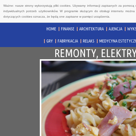
Ważne: nasze strony wykorzystują pliki cookies. Używamy informacji zapisanych za pomocą 
indywidualnych potrzeb użytkowników. W programie służącym do obsługi internetu można 
dotyczących cookies oznacza, że będą one zapisane w pamięci urządzenia.
HOME
FINANSE
ARCHITEKTURA
AJENCJA
WYKS
GRY
FABRYKACJA
RELAKS
MEDYCYNA ESTETYCZ
REMONTY, ELEKTRY