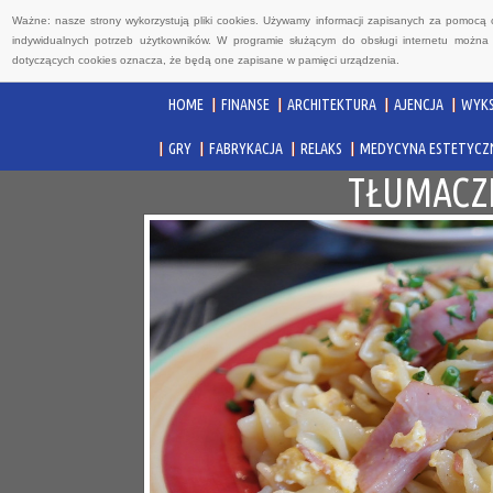
Ważne: nasze strony wykorzystują pliki cookies. Używamy informacji zapisanych za pomocą 
indywidualnych potrzeb użytkowników. W programie służącym do obsługi internetu można 
dotyczących cookies oznacza, że będą one zapisane w pamięci urządzenia.
HOME
FINANSE
ARCHITEKTURA
AJENCJA
WYKS
GRY
FABRYKACJA
RELAKS
MEDYCYNA ESTETYCZ
TŁUMACZE