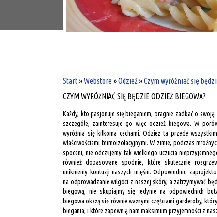
Start
»
Webstore
»
Odzież
»
Czym wyróżniać się będzi
CZYM WYRÓŻNIAĆ SIĘ BĘDZIE ODZIEŻ BIEGOWA?
Każdy, kto pasjonuje się bieganiem, pragnie zadbać o swoją
szczególe, zainteresuje go więc odzież biegowa. W poró
wyróżnia się kilkoma cechami. Odzież ta przede wszystki
właściwościami termoizolacyjnymi. W zimie, podczas mroźnyc
spoceni, nie odczujemy tak wielkiego uczucia nieprzyjemneg
również dopasowane spodnie, które skutecznie rozgrze
unikniemy kontuzji naszych mięśni. Odpowiednio zaprojekt
na odprowadzanie wilgoci z naszej skóry, a zatrzymywać będ
biegową, nie skupiajmy się jedynie na odpowiednich buta
biegowa okażą się równie ważnymi częściami garderoby, któ
biegania, i które zapewnią nam maksimum przyjemności z nasz