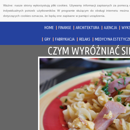
Ważne: nasze strony wykorzystują pliki cookies. Używamy informacji zapisanych za pomocą 
indywidualnych potrzeb użytkowników. W programie służącym do obsługi internetu można 
dotyczących cookies oznacza, że będą one zapisane w pamięci urządzenia.
HOME
FINANSE
ARCHITEKTURA
AJENCJA
WYKS
GRY
FABRYKACJA
RELAKS
MEDYCYNA ESTETYCZ
CZYM WYRÓŻNIAĆ SI