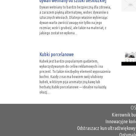
dywan wełniany od sztuki beskidzkiej
Dywan wełniany to bardzo bezpieczną dla zdrowia,
a zarazem piękną alternatywę, wobec dywanów o
sztucznych włosiach. Dlatego właśnie wybierając
dywan warto zwrócić uwagę nie tylko na jego
rozmiar, wzór i grubość, ale także na materiał, z
jakiego został on wykona...
Kubki porcelanowe
Kubek jest bardzo popularnym gadżetem,
wykorzystywanym do celów reklamowych i na
prezent. To także niezbędny element wyposażenia
kuchni. Każdy z nas ma bowiem swój ulubiony
kubek, w którym pija aromatyczną kawę lub
herbatę.Kubki porcelanowe — idealne na każdą
okazj...
OS
Kierownik bu
Innowacyjne koń
Odstraszacz kun ultradźwiękowy 
Optymaln