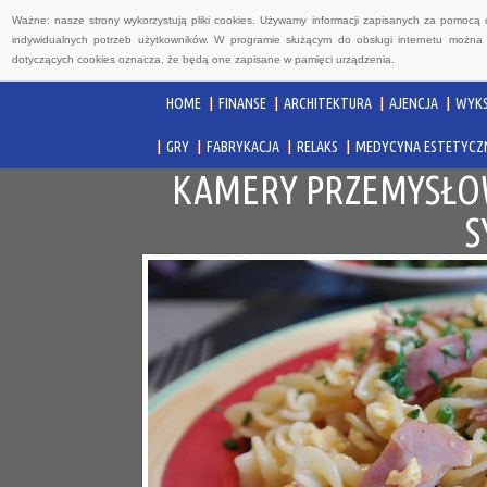
Ważne: nasze strony wykorzystują pliki cookies. Używamy informacji zapisanych za pomocą 
indywidualnych potrzeb użytkowników. W programie służącym do obsługi internetu można 
dotyczących cookies oznacza, że będą one zapisane w pamięci urządzenia.
HOME
FINANSE
ARCHITEKTURA
AJENCJA
WYKS
GRY
FABRYKACJA
RELAKS
MEDYCYNA ESTETYCZ
KAMERY PRZEMYSŁOW
S