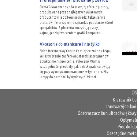
Profesjonlane serwisowanie ploterów
Firma Grawcom posiada w swojej ofercie plotery,
produkowane przez najlepszych światowych
producentów, a do tego prowadzi także serwis
ploterów. Te urządzenia są bardzo popularne wśród
specjalistów. Z ploterów korzystają osoby,
zajmujące się tworzeniem grafik komputer...
Akcesoria do manicure i nie tylko
Sklep internetowy Cuccio to miejsce znane z tego,
że jest w stanie zaoferować szeroki asortyment w
atrakcyjnie niskiej cenie. Polecamy Wam w
szczególności produkty, jakie doskonale sprawują
się przy wykonywaniu manicure-w tym chociażby
lampy do paznokci hybrydowych. W razi...
OS
Kierownik bu
Innowacyjne koń
Odstraszacz kun ultradźwiękowy 
Optymaln
Piec do lu
Oszczędne metod