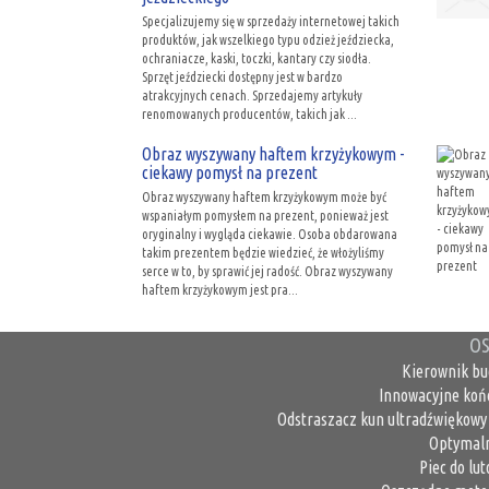
Specjalizujemy się w sprzedaży internetowej takich
produktów, jak wszelkiego typu odzież jeździecka,
ochraniacze, kaski, toczki, kantary czy siodła.
Sprzęt jeździecki dostępny jest w bardzo
atrakcyjnych cenach. Sprzedajemy artykuły
renomowanych producentów, takich jak ...
Obraz wyszywany haftem krzyżykowym -
ciekawy pomysł na prezent
Obraz wyszywany haftem krzyżykowym może być
wspaniałym pomysłem na prezent, ponieważ jest
oryginalny i wygląda ciekawie. Osoba obdarowana
takim prezentem będzie wiedzieć, że włożyliśmy
serce w to, by sprawić jej radość. Obraz wyszywany
haftem krzyżykowym jest pra...
OS
Kierownik bu
Innowacyjne koń
Odstraszacz kun ultradźwiękowy 
Optymaln
Piec do lu