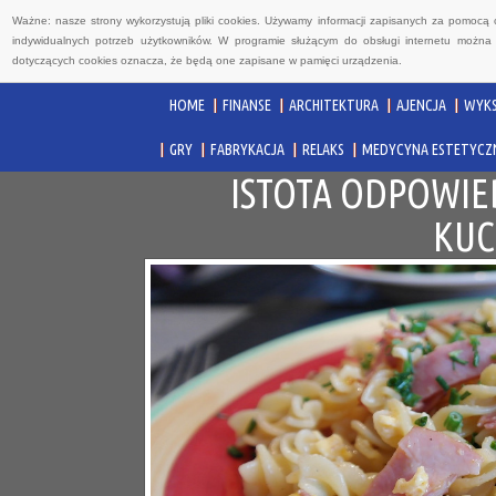
Ważne: nasze strony wykorzystują pliki cookies. Używamy informacji zapisanych za pomocą 
indywidualnych potrzeb użytkowników. W programie służącym do obsługi internetu można 
dotyczących cookies oznacza, że będą one zapisane w pamięci urządzenia.
HOME
FINANSE
ARCHITEKTURA
AJENCJA
WYKS
GRY
FABRYKACJA
RELAKS
MEDYCYNA ESTETYCZ
ISTOTA ODPOWIE
KUC