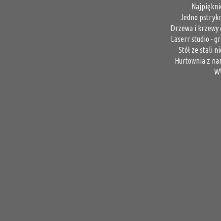
Najpiękni
Jedno pstrykn
Drzewa i krzewy 
Laserr studio - 
Stół ze stali 
Hurtownia z na
W