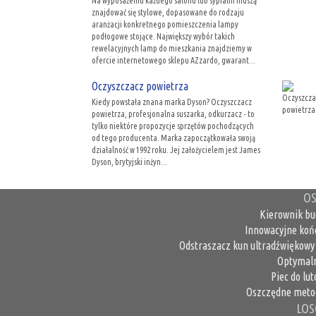
Na wyposażeniu każdego salonu lub sypialni muszą
znajdować się stylowe, dopasowane do rodzaju
aranżacji konkretnego pomieszczenia lampy
podłogowe stojące. Największy wybór takich
rewelacyjnych lamp do mieszkania znajdziemy w
ofercie internetowego sklepu AZzardo, gwarant...
Oczyszczacz powietrza
Kiedy powstała znana marka Dyson? Oczyszczacz
powietrza, profesjonalna suszarka, odkurzacz - to
tylko niektóre propozycje sprzętów pochodzących
od tego producenta. Marka zapoczątkowała swoją
działalność w 1992 roku. Jej założycielem jest James
Dyson, brytyjski inżyn...
OS
Kierownik bu
Innowacyjne koń
Odstraszacz kun ultradźwiękowy 
Optymaln
Piec do lu
Oszczędne metod
LOS