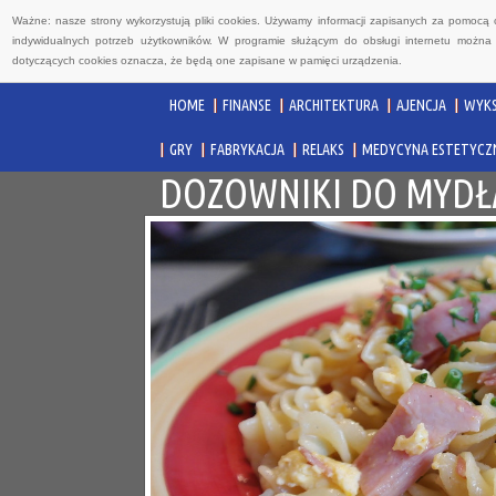
Ważne: nasze strony wykorzystują pliki cookies. Używamy informacji zapisanych za pomocą 
indywidualnych potrzeb użytkowników. W programie służącym do obsługi internetu można 
dotyczących cookies oznacza, że będą one zapisane w pamięci urządzenia.
HOME
FINANSE
ARCHITEKTURA
AJENCJA
WYKS
GRY
FABRYKACJA
RELAKS
MEDYCYNA ESTETYCZ
DOZOWNIKI DO MYDŁA