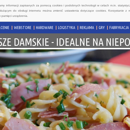
wamy informacji zapisanych za pomocą cookies i podobnych technologii w celach m.in. statyst
służącym do obsługi internetu można zmienić ustawienia dotyczące cookies. Korzystanie z 
 pamięci urządzenia.
CENIE
WEBSTORE
HARDWARE
LOGISTYKA
REKLAMA
GRY
FABRYKACJA
ZE DAMSKIE - IDEALNE NA NIEP