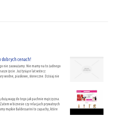
w dobrych cenach!
tego nie zauważamy. Nie mamy na to żadnego
sze życie. Już tysiące lat wstecz
y wodne, piaskowe, słoneczne. Dzisiaj nie
ą dużą wagę do tego jak pachnie mężczyzna.
. Zatem w biznesie czy relacjach prywatnych
umy męskie Baldessarini to zapachy, które