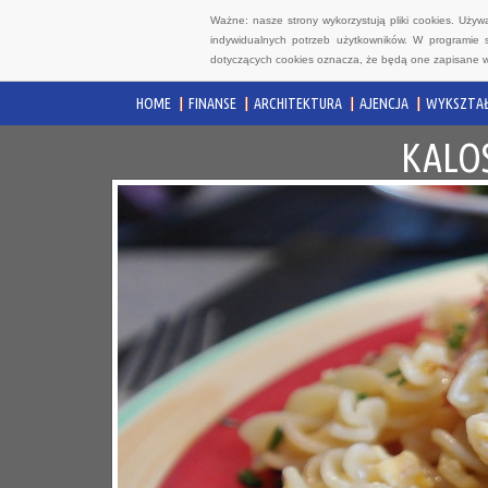
Ważne: nasze strony wykorzystują pliki cookies. Uży
indywidualnych potrzeb użytkowników. W programie 
dotyczących cookies oznacza, że będą one zapisane w
HOME
FINANSE
ARCHITEKTURA
AJENCJA
WYKSZTAŁ
KALOS