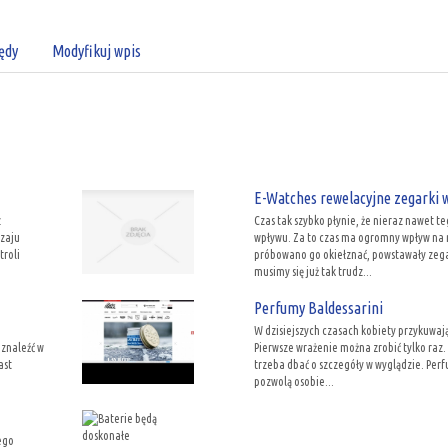
ędy
Modyfikuj wpis
E-Watches rewelacyjne zegarki 
z
Czas tak szybko płynie, że nieraz nawet 
zaju
wpływu. Za to czas ma ogromny wpływ na na
troli
próbowano go okiełznać, powstawały zegar
musimy się już tak trudz...
Perfumy Baldessarini
W dzisiejszych czasach kobiety przykuwaj
 znaleźć w
Pierwsze wrażenie można zrobić tylko raz
ast
trzeba dbać o szczegóły w wyglądzie. Perf
pozwolą osobie...
ego