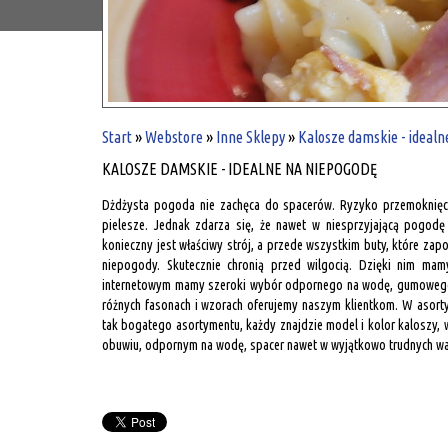
Start
»
Webstore
»
Inne Sklepy
»
Kalosze damskie - idealn
KALOSZE DAMSKIE - IDEALNE NA NIEPOGODĘ
Dżdżysta pogoda nie zachęca do spacerów. Ryzyko przemoknięc
pielesze. Jednak zdarza się, że nawet w niesprzyjającą pogodę
konieczny jest właściwy strój, a przede wszystkim buty, które za
niepogody. Skutecznie chronią przed wilgocią. Dzięki nim m
internetowym mamy szeroki wybór odpornego na wodę, gumowego 
różnych fasonach i wzorach oferujemy naszym klientkom. W asorty
tak bogatego asortymentu, każdy znajdzie model i kolor kaloszy,
obuwiu, odpornym na wodę, spacer nawet w wyjątkowo trudnych wa