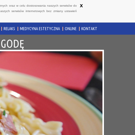
x
ycznych oraz w celu dostosowania naszych serwisów do
naszych serwisów internetowych bez zmiany ustawień
RELAKS
MEDYCYNA ESTETYCZNA
ONLINE
KONTAKT
OGODĘ