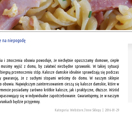
e na niepogodę
ia i zmoczenia obuwia powoduje, że niechętnie opuszczamy domowe, ciepłe
 musimy wyjść z domu, by załatwić niezbędne sprawunki. W takiej sytuacji
pobiegną przemoczeniu stóp. Kalosze damskie idealnie sprawdzają się podczas
amy gwarancję, że z suchymi stopami wrócimy do domu. W naszym sklepie
obuwia. Największym zainteresowaniem cieszą się kalosze damskie, które w
mencie posiadamy zarówno krótkie kalosze, jak i praktyczne, dłuższe. Wśród
 wpasowujący się w indywidualne zapotrzebowanie. Gwarantujemy, że w naszym
runkach będzie przyjemny.
Kategoria: Webstore / Inne Sklepy
|
2016-01-29