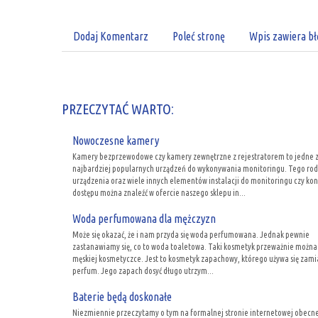
Dodaj Komentarz
Poleć stronę
Wpis zawiera bł
PRZECZYTAĆ WARTO:
Nowoczesne kamery
Kamery bezprzewodowe czy kamery zewnętrzne z rejestratorem to jedne 
najbardziej popularnych urządzeń do wykonywania monitoringu. Tego rod
urządzenia oraz wiele innych elementów instalacji do monitoringu czy kon
dostępu można znaleźć w ofercie naszego sklepu in...
Woda perfumowana dla mężczyzn
Może się okazać, że i nam przyda się woda perfumowana. Jednak pewnie
zastanawiamy się, co to woda toaletowa. Taki kosmetyk przeważnie można
męskiej kosmetyczce. Jest to kosmetyk zapachowy, którego używa się zami
perfum. Jego zapach dosyć długo utrzym...
Baterie będą doskonałe
Niezmiennie przeczytamy o tym na formalnej stronie internetowej obecn