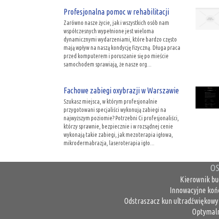
Profesjonalna pomoc w rehabilitacji
Zarówno nasze życie, jak i wszystkich osób nam
współczesnych wypełnione jest wieloma
dynamicznymi wydarzeniami, które bardzo często
mają wpływ na naszą kondycję fizyczną. Długa praca
przed komputerem i poruszanie się po mieście
samochodem sprawiają, że nasze org...
Fachowe zabiegi oxybrazji w Warszawie
Szukasz miejsca, w którym profesjonalnie
przygotowani specjaliści wykonują zabiegi na
najwyższym poziomie? Potrzebni Ci profesjonaliści,
którzy sprawnie, bezpiecznie i w rozsądnej cenie
wykonają takie zabiegi, jak mezoterapia igłowa,
mikrodermabrazja, laseroterapia igło...
OS
Kierownik bu
Innowacyjne koń
Odstraszacz kun ultradźwiękowy 
Optymaln