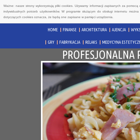
Ważne: nasze strony wykorzystują pliki cookies. Używamy informacji zapisanych za pomocą 
indywidualnych potrzeb użytkowników. W programie służącym do obsługi internetu można 
dotyczących cookies oznacza, że będą one zapisane w pamięci urządzenia.
HOME
FINANSE
ARCHITEKTURA
AJENCJA
WYKS
GRY
FABRYKACJA
RELAKS
MEDYCYNA ESTETYCZ
PROFESJONALNA 