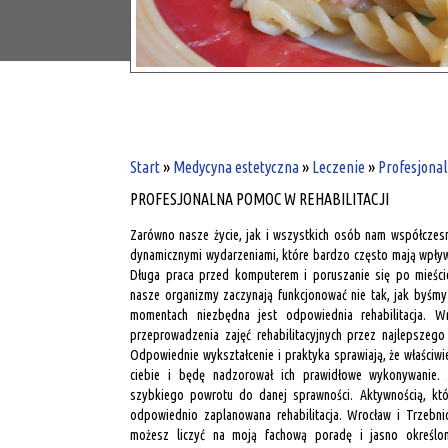
Start
»
Medycyna estetyczna
»
Leczenie
»
Profesjonal
PROFESJONALNA POMOC W REHABILITACJI
Zarówno nasze życie, jak i wszystkich osób nam współczes
dynamicznymi wydarzeniami, które bardzo często mają wpływ
Długa praca przed komputerem i poruszanie się po mieśc
nasze organizmy zaczynają funkcjonować nie tak, jak byśmy 
momentach niezbędna jest odpowiednia rehabilitacja. Wr
przeprowadzenia zajęć rehabilitacyjnych przez najlepszego 
Odpowiednie wykształcenie i praktyka sprawiają, że właściw
ciebie i będę nadzorował ich prawidłowe wykonywanie.
szybkiego powrotu do danej sprawności. Aktywnością, kt
odpowiednio zaplanowana rehabilitacja. Wrocław i Trzebni
możesz liczyć na moją fachową poradę i jasno określon