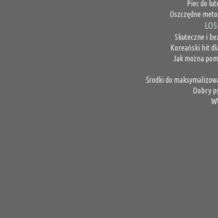
Piec do lu
Oszczędne metod
LOS
Skuteczne i b
Koreański hit d
Jak można pom
Środki do maksymalizowa
Dobry ps
W