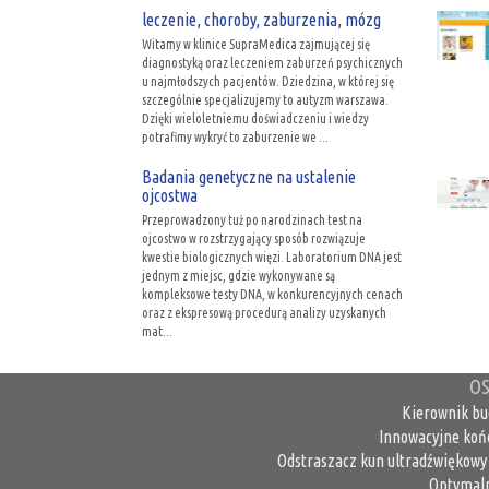
leczenie, choroby, zaburzenia, mózg
Witamy w klinice SupraMedica zajmującej się
diagnostyką oraz leczeniem zaburzeń psychicznych
u najmłodszych pacjentów. Dziedzina, w której się
szczególnie specjalizujemy to autyzm warszawa.
Dzięki wieloletniemu doświadczeniu i wiedzy
potrafimy wykryć to zaburzenie we ...
Badania genetyczne na ustalenie
ojcostwa
Przeprowadzony tuż po narodzinach test na
ojcostwo w rozstrzygający sposób rozwiązuje
kwestie biologicznych więzi. Laboratorium DNA jest
jednym z miejsc, gdzie wykonywane są
kompleksowe testy DNA, w konkurencyjnych cenach
oraz z ekspresową procedurą analizy uzyskanych
mat...
OS
Kierownik bu
Innowacyjne koń
Odstraszacz kun ultradźwiękowy 
Optymaln