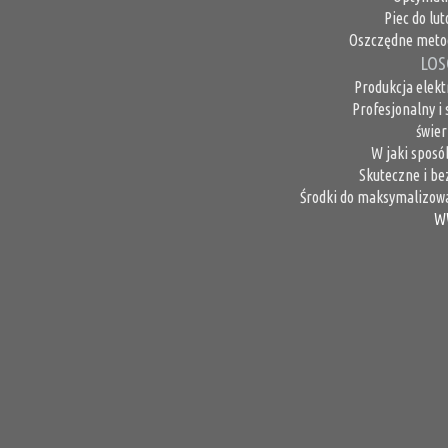
Piec do lu
Oszczędne metod
LOS
Produkcja elek
Profesjonalny i 
świer
W jaki sposó
Skuteczne i b
Środki do maksymalizowa
W