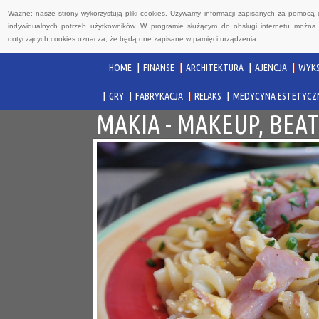
Ważne: nasze strony wykorzystują pliki cookies. Używamy informacji zapisanych za pomocą 
indywidualnych potrzeb użytkowników. W programie służącym do obsługi internetu można 
dotyczących cookies oznacza, że będą one zapisane w pamięci urządzenia.
HOME
FINANSE
ARCHITEKTURA
AJENCJA
WYKS
GRY
FABRYKACJA
RELAKS
MEDYCYNA ESTETYCZ
MAKIA - MAKEUP, BEA