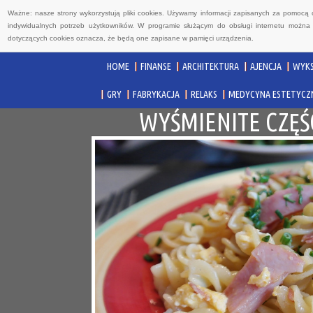
Ważne: nasze strony wykorzystują pliki cookies. Używamy informacji zapisanych za pomocą 
indywidualnych potrzeb użytkowników. W programie służącym do obsługi internetu można 
dotyczących cookies oznacza, że będą one zapisane w pamięci urządzenia.
HOME
FINANSE
ARCHITEKTURA
AJENCJA
WYKS
GRY
FABRYKACJA
RELAKS
MEDYCYNA ESTETYCZ
WYŚMIENITE CZĘŚ