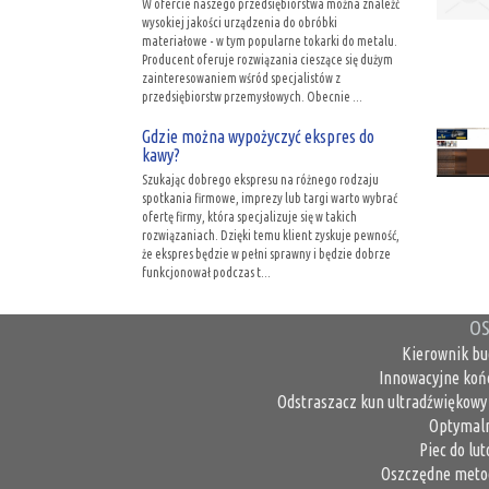
W ofercie naszego przedsiębiorstwa można znaleźć
wysokiej jakości urządzenia do obróbki
materiałowe - w tym popularne tokarki do metalu.
Producent oferuje rozwiązania cieszące się dużym
zainteresowaniem wśród specjalistów z
przedsiębiorstw przemysłowych. Obecnie ...
Gdzie można wypożyczyć ekspres do
kawy?
Szukając dobrego ekspresu na różnego rodzaju
spotkania firmowe, imprezy lub targi warto wybrać
ofertę firmy, która specjalizuje się w takich
rozwiązaniach. Dzięki temu klient zyskuje pewność,
że ekspres będzie w pełni sprawny i będzie dobrze
funkcjonował podczas t...
OS
Kierownik bu
Innowacyjne koń
Odstraszacz kun ultradźwiękowy 
Optymaln
Piec do lu
Oszczędne metod