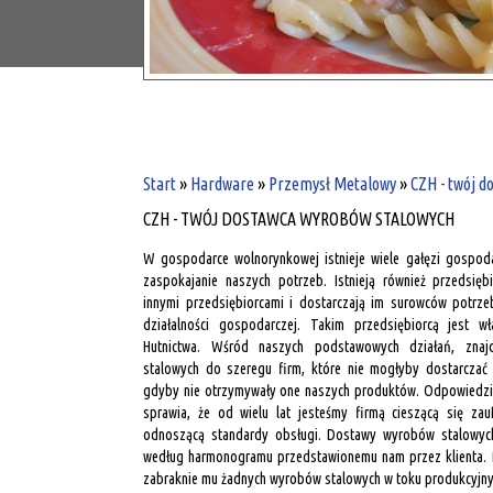
Start
»
Hardware
»
Przemysł Metalowy
»
CZH - twój 
CZH - TWÓJ DOSTAWCA WYROBÓW STALOWYCH
W gospodarce wolnorynkowej istnieje wiele gałęzi gospoda
zaspokajanie naszych potrzeb. Istnieją również przedsięb
innymi przedsiębiorcami i dostarczają im surowców potrz
działalności gospodarczej. Takim przedsiębiorcą jest wł
Hutnictwa. Wśród naszych podstawowych działań, zna
stalowych do szeregu firm, które nie mogłyby dostarczać
gdyby nie otrzymywały one naszych produktów. Odpowiedzial
sprawia, że od wielu lat jesteśmy firmą cieszącą się zau
odnoszącą standardy obsługi. Dostawy wyrobów stalowyc
według harmonogramu przedstawionemu nam przez klienta. 
zabraknie mu żadnych wyrobów stalowych w toku produkcyjny