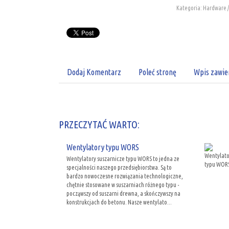
Kategoria: Hardware 
Dodaj Komentarz
Poleć stronę
Wpis zawie
PRZECZYTAĆ WARTO:
Wentylatory typu WORS
Wentylatory suszarnicze typu WORS to jedna ze
specjalności naszego przedsiębiorstwa. Są to
bardzo nowoczesne rozwiązania technologiczne,
chętnie stosowane w suszarniach różnego typu -
począwszy od suszarni drewna, a skończywszy na
konstrukcjach do betonu. Nasze wentylato...