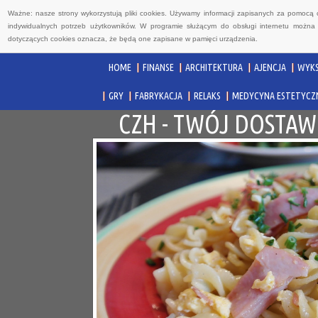
Ważne: nasze strony wykorzystują pliki cookies. Używamy informacji zapisanych za pomocą 
indywidualnych potrzeb użytkowników. W programie służącym do obsługi internetu można 
dotyczących cookies oznacza, że będą one zapisane w pamięci urządzenia.
HOME
FINANSE
ARCHITEKTURA
AJENCJA
WYKS
GRY
FABRYKACJA
RELAKS
MEDYCYNA ESTETYCZ
CZH - TWÓJ DOSTA