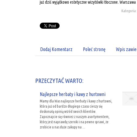
już dziś wyjątkowo estetyczne wizytówki tłoczone. Warszawa 
Kategoria:
Dodaj Komentarz
Poleć stronę
Wpis zawie
PRZECZYTAĆ WARTO:
Najlepsze herbaty i kawy z hurtowni
Mamy dla Was najlepsze herbaty i kawy z hurtowni,
która już od bardzo długiego czasu cieszy się
doskonałą opinią wśród swoich klientów.
Zapoznajcie się również z naszym asortymentem,
który jest naprawdę szeroki i na pewno sprawi, że
zrobicie u nas duże zakupy na ...