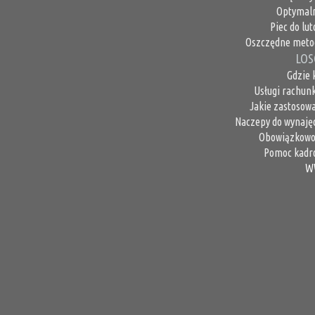
Optymaln
Piec do lu
Oszczędne metod
LOS
Gdzie 
Usługi rachun
Jakie zastosow
Naczepy do wynajęc
Obowiązkowo m
Pomoc kadro
W