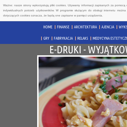
Ważne: nasze strony wykorzystują pliki cookies. Używamy informacji zapisanych za pomocą 
indywidualnych potrzeb użytkowników. W programie służącym do obsługi internetu można 
dotyczących cookies oznacza, że będą one zapisane w pamięci urządzenia.
HOME
FINANSE
ARCHITEKTURA
AJENCJA
WYKS
GRY
FABRYKACJA
RELAKS
MEDYCYNA ESTETYCZ
E-DRUKI - WYJĄTK