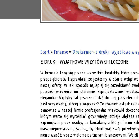
Start
»
Finanse
»
Drukarnie
»
e-druki - wyjątkowe wiz
E-DRUKI - WYJĄTKOWE WIZYTÓWKI TŁOCZONE
W biznesie liczą się przede wszystkim kontakty, które poz
przedsiębiorstw i sprawiają, że jesteśmy w stanie wciąż 
naszej oferty. W jaki sposób najlepiej się przedstawić sw
poprzez wręczenie im starannie zaprojektowanej wizytów
elegancka. A gdyby tak jeszcze dodać do niej jakiś eleme
zaskoczy osobę, której ją wręczasz? To również jest jak najb
zamówisz w naszej firmie profesjonalne wizytówki tłoczon
którym warto się wyróżniać, gdyż wtedy istnieje większa 
zapamiętani przez osoby, na kontakcie, z którymi nam zale
masz niepowtarzalną szansę, by zbudować swój pozytywny 
niemu współpracę z wieloma partnerami biznesowymi. Wejdź