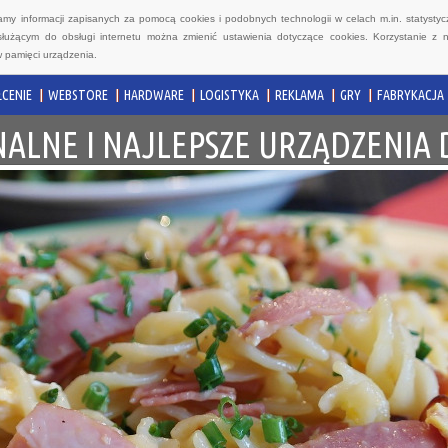
wamy informacji zapisanych za pomocą cookies i podobnych technologii w celach m.in. statyst
służącym do obsługi internetu można zmienić ustawienia dotyczące cookies. Korzystanie z 
 pamięci urządzenia.
CENIE
WEBSTORE
HARDWARE
LOGISTYKA
REKLAMA
GRY
FABRYKACJA
ALNE I NAJLEPSZE URZĄDZENIA