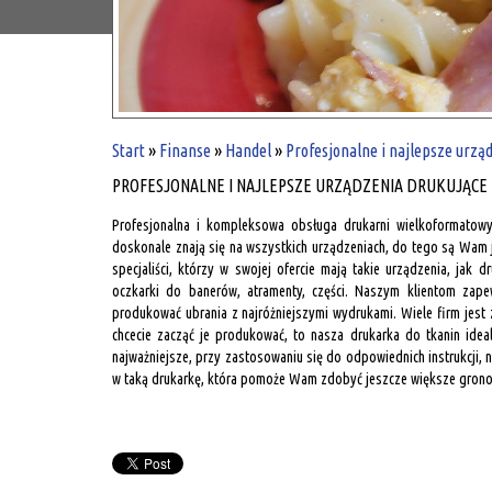
Start
»
Finanse
»
Handel
»
Profesjonalne i najlepsze urzą
PROFESJONALNE I NAJLEPSZE URZĄDZENIA DRUKUJĄCE
Profesjonalna i kompleksowa obsługa drukarni wielkoformatowych
doskonale znają się na wszystkich urządzeniach, do tego są Wam j
specjaliści, którzy w swojej ofercie mają takie urządzenia, jak dr
oczkarki do banerów, atramenty, części. Naszym klientom zap
produkować ubrania z najróżniejszymi wydrukami. Wiele firm jest z
chcecie zacząć je produkować, to nasza drukarka do tkanin ide
najważniejsze, przy zastosowaniu się do odpowiednich instrukcji,
w taką drukarkę, która pomoże Wam zdobyć jeszcze większe grono