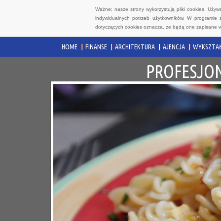
Ważne: nasze strony wykorzystują pliki cookies. Uży
indywidualnych potrzeb użytkowników. W programie 
dotyczących cookies oznacza, że będą one zapisane w
HOME
FINANSE
ARCHITEKTURA
AJENCJA
WYKSZTAŁ
PROFESJON