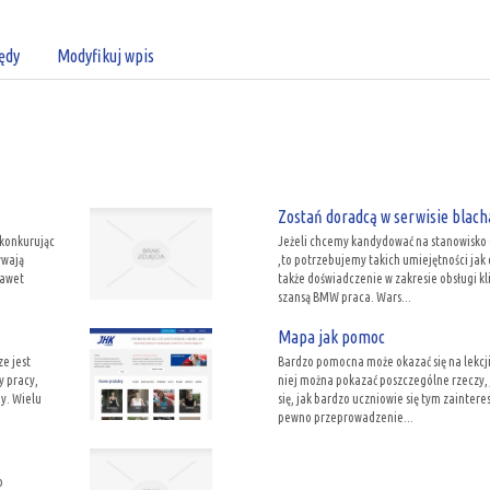
ędy
Modyfikuj wpis
Zostań doradcą w serwisie blach
 konkurując
Jeżeli chcemy kandydować na stanowisko 
ywają
,to potrzebujemy takich umiejętności ja
nawet
także doświadczenie w zakresie obsługi kl
szansą BMW praca. Wars...
Mapa jak pomoc
e jest
Bardzo pomocna może okazać się na lekcji 
y pracy,
niej można pokazać poszczególne rzeczy, 
y. Wielu
się, jak bardzo uczniowie się tym zainter
pewno przeprowadzenie...
b