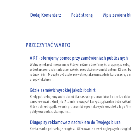
Dodaj Komentarz
Poleć stronę
Wpis zawiera bł
PRZECZYTAĆ WARTO:
A RT - oferujemy pomoc przy zamówieniach publicznych
Wolny rynek jest miejscem, w którym różnorodne firmy ścierają się ze sobą,
w dostarczeniu jak najlepszej jakości produktów swoim klientom. Klienci b
jednak różni. Mogą to być osoby prywatne, jak również duże korporacje, a 
urzędy lokalne i ...
Gdzie zamówić wysokiej jakości t-shirt
Kiedy potrzebujemy wielu ubrań dla naszych pracowników, to bardzo dobrz
zarezerwować t-shirt jhk. Z takich rozwiązań korzystają bardzo dużo zakład
które potrzebują dla swoich pracowników jednakowych koszulek z logo firm
polityków podczas kampanii...
Długopisy reklamowe z nadrukiem do Twojego biura
Każda marka potrzebuje rozgłosu. Oferowanie nawet najlepszych usług lu