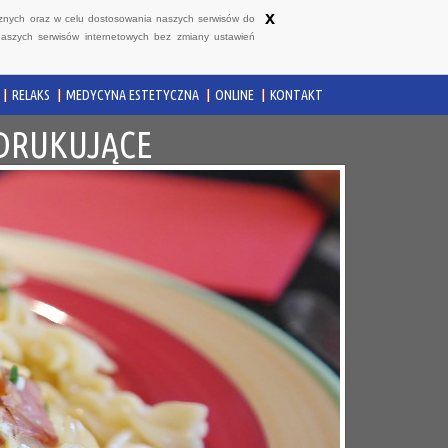
x
ycznych oraz w celu dostosowania naszych serwisów do
naszych serwisów internetowych bez zmiany ustawień
RELAKS
MEDYCYNA ESTETYCZNA
ONLINE
KONTAKT
 DRUKUJĄCE