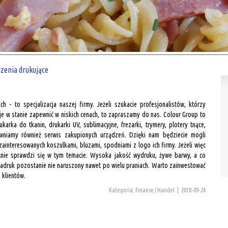
dzenia drukujące
 - to specjalizacja naszej firmy. Jeżeli szukacie profesjonalistów, którzy
e w stanie zapewnić w niskich cenach, to zapraszamy do nas. Colour Group to
ukarka do tkanin, drukarki UV, sublimacyjne, frezarki, trymery, plotery tnące,
ewniamy również serwis zakupionych urządzeń. Dzięki nam będziecie mogli
ainteresowanych koszulkami, bluzami, spodniami z logo ich firmy. Jeżeli więc
alnie sprawdzi się w tym temacie. Wysoka jakość wydruku, żywe barwy, a co
 nadruk pozostanie nie naruszony nawet po wielu praniach. Warto zainwestować
 klientów.
Kategoria: Finanse / Handel
|
2018-09-24