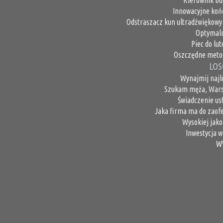
Kierownik bu
Innowacyjne koń
Odstraszacz kun ultradźwiękowy 
Optymaln
Piec do lu
Oszczędne metod
LOS
Wynajmij najle
Szukam męża, Wars
Świadczenie usł
Jaka firma ma do zaof
Wysokiej jako
Inwestycja w
W