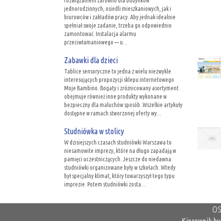
rozwiązaniem zarówno dla budynków
jednorodzinnych, osiedli mieszkaniowych, jak i
biurowców i zakładów pracy. Aby jednak idealnie
spełniał swoje zadanie, trzeba go odpowiednio
zamontować. Instalacja alarmu
przeciwłamaniowego — u...
Zabawki dla dzieci
Tablice sensoryczne to jedna z wielu niezwykle
interesujących propozycji sklepu internetowego
Moje Bambino. Bogaty i zróżnicowany asortyment
obejmuje również inne produkty wykonane w
bezpieczny dla maluchów sposób. Wszelkie artykuły
dostępne w ramach stworzonej oferty wy...
Studniówka w stolicy
W dzisiejszych czasach studniówki Warszawa to
niesamowite imprezy, które na długo zapadają w
pamięci uczestniczących. Jeszcze do niedawna
studniówki organizowane były w szkołach. Wtedy
był specjalny klimat, który towarzyszył tego typu
imprezie. Potem studniówki zosta...
OS