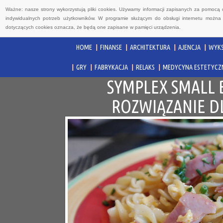
Ważne: nasze strony wykorzystują pliki cookies. Używamy informacji zapisanych za pomocą 
indywidualnych potrzeb użytkowników. W programie służącym do obsługi internetu można 
dotyczących cookies oznacza, że będą one zapisane w pamięci urządzenia.
HOME
FINANSE
ARCHITEKTURA
AJENCJA
WYKS
GRY
FABRYKACJA
RELAKS
MEDYCYNA ESTETYCZ
SYMPLEX SMALL 
ROZWIĄZANIE D