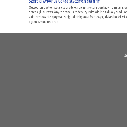
Szeroki wybór usług logistycznych dla firm
Outsourcing w logistyce czy produkcji cieszy się coraz większym zaintere
przedsiębiorstw z różnych branż. Przede wszystkim wielkie zakłady produkc
zainteresowanie optymalizacją i obniżką kosztów bieżącej działalności w f
ograniczenia realizacji...
O