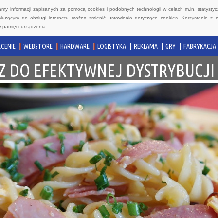
wamy informacji zapisanych za pomocą cookies i podobnych technologii w celach m.in. statyst
służącym do obsługi internetu można zmienić ustawienia dotyczące cookies. Korzystanie z 
 pamięci urządzenia.
CENIE
WEBSTORE
HARDWARE
LOGISTYKA
REKLAMA
GRY
FABRYKACJA
CZ DO EFEKTYWNEJ DYSTRYBUC