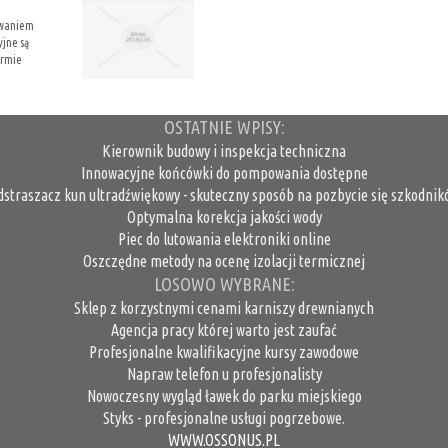
sowaniem
yjne są
ormie
OSTATNIE WPISY:
Kierownik budowy i inspekcja techniczna
Innowacyjne końcówki do pompowania dostępne
dstraszacz kun ultradźwiękowy - skuteczny sposób na pozbycie się szkodnik
Optymalna korekcja jakości wody
Piec do lutowania elektroniki online
Oszczędne metody na ocenę izolacji termicznej
LOSOWO WYBRANE:
Sklep z korzystnymi cenami karniszy drewnianych
Agencja pracy której warto jest zaufać
Profesjonalne kwalifikacyjne kursy zawodowe
Napraw telefon u profesjonalisty
Nowoczesny wygląd ławek do parku miejskiego
Styks - profesjonalne usługi pogrzebowe.
WWW.OSSONUS.PL