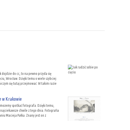
k dojdzie do cc, to na pewno przyda się
ęciu, Wrocław. Dzięki temu o wiele szybciej
niczym się tutaj przejmować. W takim razie
e w Krakowie
 możemy spotkać fotografa. Dzięki temu,
ajciekawsze chwile z tego dnia. Fotografia
niu Macieja Pałka. Znany jest on z