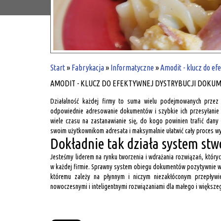
Start
»
Fabrykacja
»
Informatyczne
»
Amodit - klucz do e
AMODIT - KLUCZ DO EFEKTYWNEJ DYSTRYBUCJI DOK
Działalność każdej firmy to suma wielu podejmowanych przez 
odpowiednie adresowanie dokumentów i szybkie ich przesyłanie
wiele czasu na zastanawianie się, do kogo powinien trafić d
swoim użytkownikom adresata i maksymalnie ułatwić cały proces wy
Dokładnie tak działa system stw
Jesteśmy liderem na rynku tworzenia i wdrażania rozwiązań, któr
w każdej firmie. Sprawny system obiegu dokumentów pozytywnie wp
któremu zależy na płynnym i niczym niezakłóconym przepływie
nowoczesnymi i inteligentnymi rozwiązaniami dla małego i większe