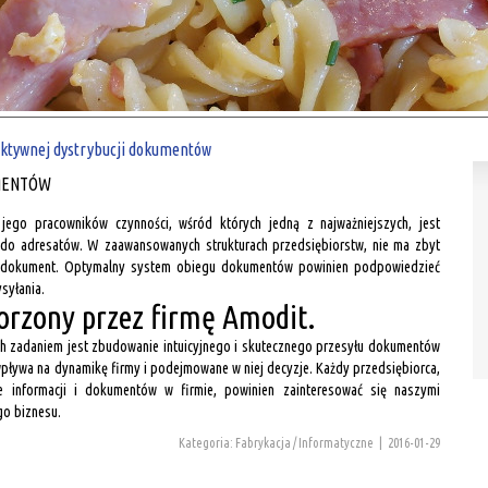
fektywnej dystrybucji dokumentów
UMENTÓW
jego pracowników czynności, wśród których jedną z najważniejszych, jest
 do adresatów. W zaawansowanych strukturach przedsiębiorstw, nie ma zbyt
any dokument. Optymalny system obiegu dokumentów powinien podpowiedzieć
syłania.
orzony przez firmę Amodit.
ych zadaniem jest zbudowanie intuicyjnego i skutecznego przesyłu dokumentów
ływa na dynamikę firmy i podejmowane w niej decyzje. Każdy przedsiębiorca,
 informacji i dokumentów w firmie, powinien zainteresować się naszymi
go biznesu.
Kategoria: Fabrykacja / Informatyczne
|
2016-01-29