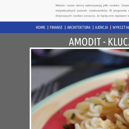
Ważne: nasze strony wykorzystują pliki cookies. Uży
indywidualnych potrzeb użytkowników. W programie 
dotyczących cookies oznacza, że będą one zapisane w
HOME
FINANSE
ARCHITEKTURA
AJENCJA
WYKSZTAŁ
AMODIT - KLU