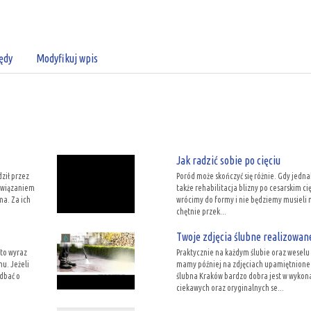
ędy
Modyfikuj wpis
Jak radzić sobie po cięciu
ził przez
Poród może skończyć się różnie. Gdy jedna
ozwiązaniem
także rehabilitacja blizny po cesarskim ci
ma. Za ich
wrócimy do formy i nie będziemy musieli 
chętnie przek...
Twoje zdjęcia ślubne realizowan
 to wyraz
Praktycznie na każdym ślubie oraz weselu
u. Jeżeli
mamy później na zdjęciach upamiętnione n
 dbać o
ślubna Kraków bardzo dobra jest w wykona
ciekawych oraz oryginalnych se...