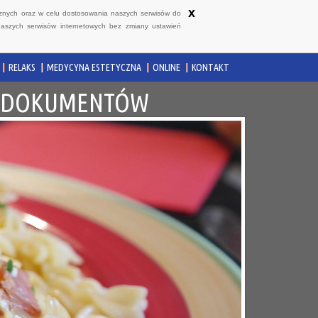
x
ycznych oraz w celu dostosowania naszych serwisów do
naszych serwisów internetowych bez zmiany ustawień
RELAKS
MEDYCYNA ESTETYCZNA
ONLINE
KONTAKT
JI DOKUMENTÓW