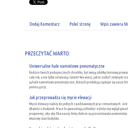
Dodaj Komentarz
Poleć stronę
Wpis zawiera bł
PRZECZYTAĆ WARTO:
Uniwersalne hale namiotowe pneumatyczne
Rodzice twoich podopiecznych chcieliby, byś swoją szkółkę tenisową prowad
cały rok, a nie tylko od wiosną i latem? Nie wiesz, jak to zrobić? Jedynym r
są hale namiotowe pneumatyczne, których produkcją zajmuje się nasza fir
pomocą przy...
Jak przeprowadza się mycie elewacji
Mycie elewacji należy do jednych z podstawowych prac remontowych. Jest
dbałości o budynek. Prace te gwarantują schludny i estetyczny wgląd gmach
pragniemy, aby aby filia naszej firmy dobrze się prezentowała powinniśmy
właściwy stan budynku. ...