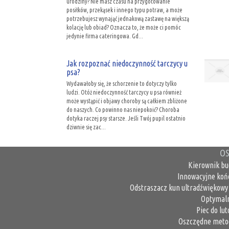
urodziny? Nie masz czasu na przygotowanie
posiłków, przekąsek i innego typu potraw, a może
potrzebujesz wynająć jednakową zastawę na większą
kolację lub obiad? Oznacza to, że może ci pomóc
jedynie firma cateringowa. Gd...
Jak rozpoznać niedoczynność tarczycy u
psa?
Wydawałoby się, że schorzenie to dotyczy tylko
ludzi. Otóż niedoczynność tarczycy u psa również
może wystąpić i objawy choroby są całkiem zbliżone
do naszych. Co powinno nas niepokoić? Choroba
dotyka raczej psy starsze. Jeśli Twój pupil ostatnio
dziwnie się zac...
OS
Kierownik bu
Innowacyjne koń
Odstraszacz kun ultradźwiękowy 
Optymaln
Piec do lu
Oszczędne metod