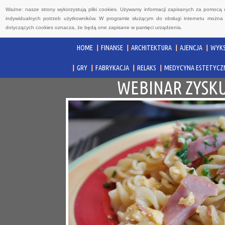
Ważne: nasze strony wykorzystują pliki cookies. Używamy informacji zapisanych za pomocą 
indywidualnych potrzeb użytkowników. W programie służącym do obsługi internetu można 
dotyczących cookies oznacza, że będą one zapisane w pamięci urządzenia.
HOME
FINANSE
ARCHITEKTURA
AJENCJA
WYKS
GRY
FABRYKACJA
RELAKS
MEDYCYNA ESTETYCZ
WEBINAR ZYSK