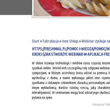
Start
»
Fabrykacja
»
Inne Usługi
»
Webinar zyskuje na
HTTPS://FRESHMAIL.PL/POMOC-I-WIEDZA/POMOC/W
KROKI-5/JAK-STWORZYC-WEBINAR-W-APLIKACJI-FRE
W dobie rozwoju technologii i mediów coraz częściej może
spotkań online. Wśród nich szczególną rolę odgrywa webinar 
sympozjum, w którym uczestnicy biorą udział za pomocą te
wychodząc z domu, a nawet wykonując jakieś inne czynno
spotkaniu z ciekawym człowiekiem, doradcą personalnym, na
innym wykładowcą. Bardzo istotną rzeczą, jaką charaktery
interaktywność. W seminarium mogą brać udział jego słuchac
pytania na żywo.
Kategoria: Fabr