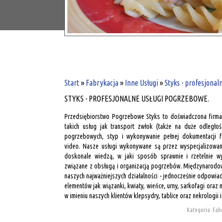
Start
»
Fabrykacja
»
Inne Usługi
»
Styks - profesjonal
STYKS - PROFESJONALNE USŁUGI POGRZEBOWE.
Przedsiębiorstwo Pogrzebowe Styks to doświadczona firma 
takich usług jak transport zwłok (także na duże odległoś
pogrzebowych, styp i wykonywanie pełnej dokumentacji fo
video. Nasze usługi wykonywane są przez wyspecjalizowany
doskonale wiedzą, w jaki sposób sprawnie i rzetelnie w
związane z obsługą i organizacją pogrzebów. Międzynarodow
naszych najważniejszych działalności - jednocześnie odpowia
elementów jak wiązanki, kwiaty, wieńce, urny, sarkofagi oraz
w imieniu naszych klientów klepsydry, tablice oraz nekrologii i
Kategoria: Fabr