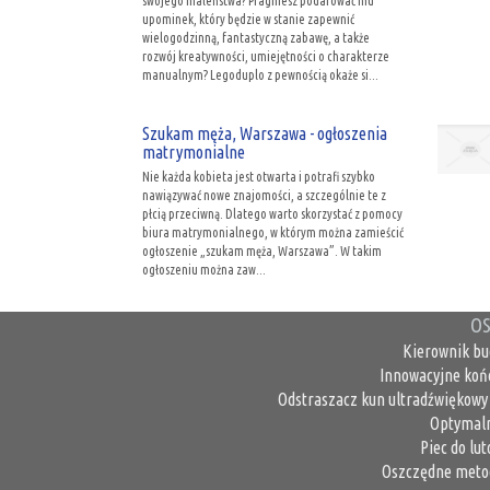
swojego maleństwa? Pragniesz podarować mu
upominek, który będzie w stanie zapewnić
wielogodzinną, fantastyczną zabawę, a także
rozwój kreatywności, umiejętności o charakterze
manualnym? Legoduplo z pewnością okaże si...
Szukam męża, Warszawa - ogłoszenia
matrymonialne
Nie każda kobieta jest otwarta i potrafi szybko
nawiązywać nowe znajomości, a szczególnie te z
płcią przeciwną. Dlatego warto skorzystać z pomocy
biura matrymonialnego, w którym można zamieścić
ogłoszenie „szukam męża, Warszawa”. W takim
ogłoszeniu można zaw...
OS
Kierownik bu
Innowacyjne koń
Odstraszacz kun ultradźwiękowy 
Optymaln
Piec do lu
Oszczędne metod