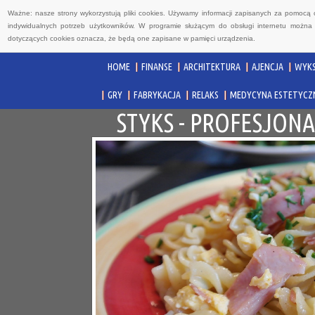
Ważne: nasze strony wykorzystują pliki cookies. Używamy informacji zapisanych za pomocą 
indywidualnych potrzeb użytkowników. W programie służącym do obsługi internetu można 
dotyczących cookies oznacza, że będą one zapisane w pamięci urządzenia.
HOME
FINANSE
ARCHITEKTURA
AJENCJA
WYKS
GRY
FABRYKACJA
RELAKS
MEDYCYNA ESTETYCZ
STYKS - PROFESJON