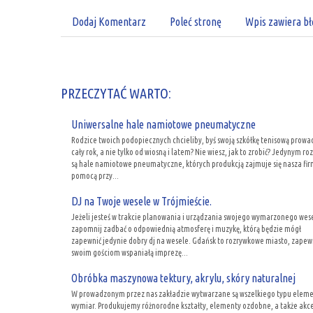
Dodaj Komentarz
Poleć stronę
Wpis zawiera bł
PRZECZYTAĆ WARTO:
Uniwersalne hale namiotowe pneumatyczne
Rodzice twoich podopiecznych chcieliby, byś swoją szkółkę tenisową prowad
cały rok, a nie tylko od wiosną i latem? Nie wiesz, jak to zrobić? Jedynym r
są hale namiotowe pneumatyczne, których produkcją zajmuje się nasza fir
pomocą przy...
DJ na Twoje wesele w Trójmieście.
Jeżeli jesteś w trakcie planowania i urządzania swojego wymarzonego wese
zapomnij zadbać o odpowiednią atmosferę i muzykę, którą będzie mógł
zapewnić jedynie dobry dj na wesele. Gdańsk to rozrywkowe miasto, zapewn
swoim gościom wspaniałą imprezę...
Obróbka maszynowa tektury, akrylu, skóry naturalnej
W prowadzonym przez nas zakładzie wytwarzane są wszelkiego typu eleme
wymiar. Produkujemy różnorodne kształty, elementy ozdobne, a także akc