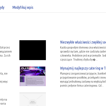
ędy
Modyfikuj wpis
Niezwykłe właściwości zwykłej so
ził przez
Każda gospodyni domowa zna właściwości 
ozwiązaniem
sprawdzi się tam, gdzie nie zadziała żade
ma. Za ich
człowieka. Podobnie jest w przemyśle. S
czyszczące. Trudniej chyba by�...
Wynajmij najlepszy catering w T
la, nie
Planujesz zorganizować przyjęcie, bankiet
przygotowanie posiłków, przekąsek i inne
ij więc
wynająć jednakową zastawę na większą kola
pomóc jedynie firma cateringowa. Gd...
nty na
esoria