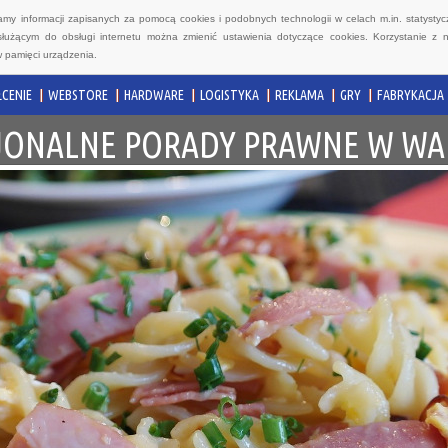
wamy informacji zapisanych za pomocą cookies i podobnych technologii w celach m.in. statyst
służącym do obsługi internetu można zmienić ustawienia dotyczące cookies. Korzystanie z 
 pamięci urządzenia.
CENIE
WEBSTORE
HARDWARE
LOGISTYKA
REKLAMA
GRY
FABRYKACJA
JONALNE PORADY PRAWNE W WA