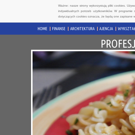
Ważne: nasze strony wykorzystują pliki cookies. Uży
indywidualnych potrzeb użytkowników. W programie 
dotyczących cookies oznacza, że będą one zapisane w
HOME
FINANSE
ARCHITEKTURA
AJENCJA
WYKSZTAŁ
PROFES