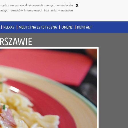
x
ycznych oraz w celu dostosowania naszych serwisów do
naszych serwisów internetowych bez zmiany ustawień
RELAKS
MEDYCYNA ESTETYCZNA
ONLINE
KONTAKT
RSZAWIE