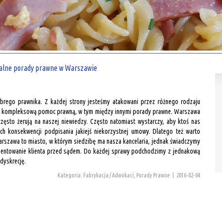
alne porady prawne w Warszawie
brego prawnika. Z każdej strony jesteśmy atakowani przez różnego rodzaju
dczy kompleksową pomoc prawną, w tym między innymi porady prawne. Warszawa
 często żerują na naszej niewiedzy. Często natomiast wystarczy, aby ktoś nas
ych konsekwencji podpisania jakiejś niekorzystnej umowy. Dlatego też warto
arszawa to miasto, w którym siedzibę ma nasza kancelaria, jednak świadczymy
prezentowanie klienta przed sądem. Do każdej sprawy podchodzimy z jednakową
dyskrecję.
Kategoria: Fabrykacja / Adwokaci, Porady Prawne
|
2016-02-04