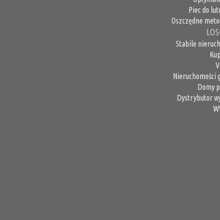
Piec do lu
Oszczędne metod
LOS
Stabile nieruc
Kup
V
Nieruchomości g
Domy p
Dystrybutor wy
W