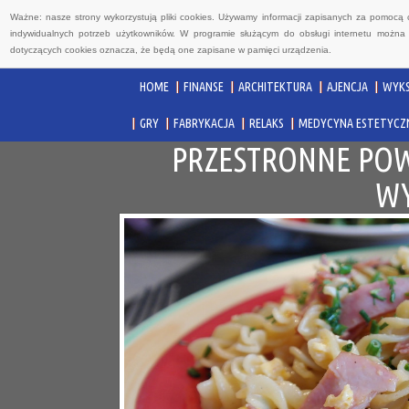
Ważne: nasze strony wykorzystują pliki cookies. Używamy informacji zapisanych za pomocą 
indywidualnych potrzeb użytkowników. W programie służącym do obsługi internetu można 
dotyczących cookies oznacza, że będą one zapisane w pamięci urządzenia.
HOME
FINANSE
ARCHITEKTURA
AJENCJA
WYKS
GRY
FABRYKACJA
RELAKS
MEDYCYNA ESTETYCZ
PRZESTRONNE POW
WY