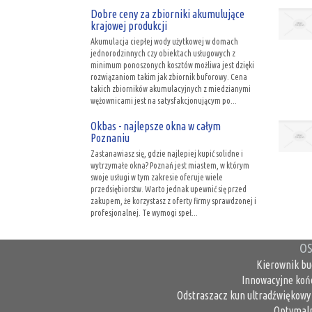
Dobre ceny za zbiorniki akumulujące
krajowej produkcji
Akumulacja ciepłej wody użytkowej w domach
jednorodzinnych czy obiektach usługowych z
minimum ponoszonych kosztów możliwa jest dzięki
rozwiązaniom takim jak zbiornik buforowy. Cena
takich zbiorników akumulacyjnych z miedzianymi
wężownicami jest na satysfakcjonującym po...
Okbas - najlepsze okna w całym
Poznaniu
Zastanawiasz się, gdzie najlepiej kupić solidne i
wytrzymałe okna? Poznań jest miastem, w którym
swoje usługi w tym zakresie oferuje wiele
przedsiębiorstw. Warto jednak upewnić się przed
zakupem, że korzystasz z oferty firmy sprawdzonej i
profesjonalnej. Te wymogi speł...
OS
Kierownik bu
Innowacyjne koń
Odstraszacz kun ultradźwiękowy 
Optymaln