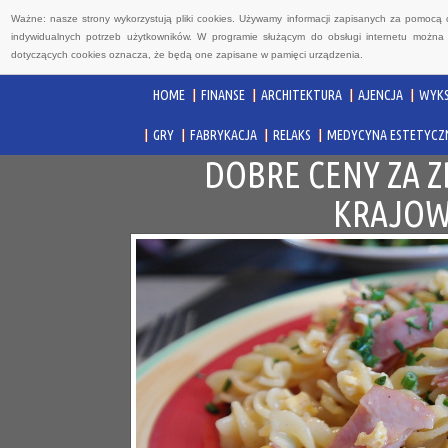
Ważne: nasze strony wykorzystują pliki cookies. Używamy informacji zapisanych za pomocą 
indywidualnych potrzeb użytkowników. W programie służącym do obsługi internetu można 
dotyczących cookies oznacza, że będą one zapisane w pamięci urządzenia.
HOME
FINANSE
ARCHITEKTURA
AJENCJA
WYKS
GRY
FABRYKACJA
RELAKS
MEDYCYNA ESTETYCZ
DOBRE CENY ZA 
KRAJOW