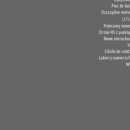
Piec do lu
Oszczędne metod
LOS
Polecamy nowe
Drzwi HS z piękn
Nowe nieruchom
V
Silniki do ro
Lakiery nawierzch
W