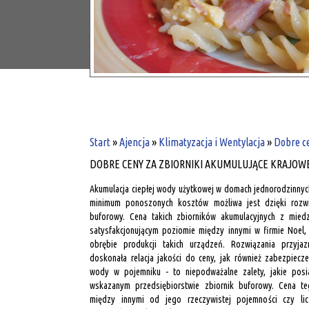
Start
»
Ajencja
»
Klimatyzacja i Wentylacja
»
Dobre ce
DOBRE CENY ZA ZBIORNIKI AKUMULUJĄCE KRAJOW
Akumulacja ciepłej wody użytkowej w domach jednorodzinnyc
minimum ponoszonych kosztów możliwa jest dzięki rozwi
buforowy. Cena takich zbiorników akumulacyjnych z mied
satysfakcjonującym poziomie między innymi w firmie Noel,
obrębie produkcji takich urządzeń. Rozwiązania przyjaz
doskonała relacja jakości do ceny, jak również zabezpiec
wody w pojemniku - to niepodważalne zalety, jakie po
wskazanym przedsiębiorstwie zbiornik buforowy. Cena te
między innymi od jego rzeczywistej pojemności czy li