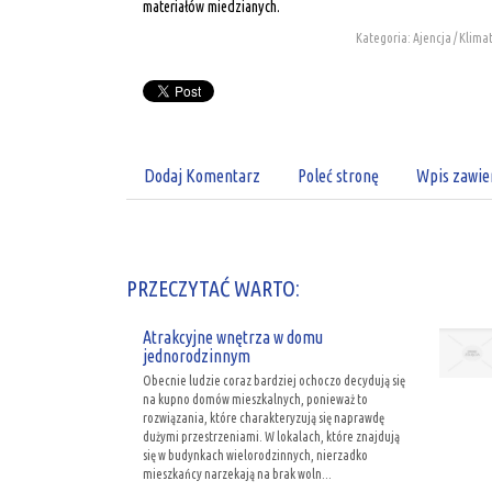
materiałów miedzianych.
Kategoria: Ajencja / Klima
Dodaj Komentarz
Poleć stronę
Wpis zawie
PRZECZYTAĆ WARTO:
Atrakcyjne wnętrza w domu
jednorodzinnym
Obecnie ludzie coraz bardziej ochoczo decydują się
na kupno domów mieszkalnych, ponieważ to
rozwiązania, które charakteryzują się naprawdę
dużymi przestrzeniami. W lokalach, które znajdują
się w budynkach wielorodzinnych, nierzadko
mieszkańcy narzekają na brak woln...