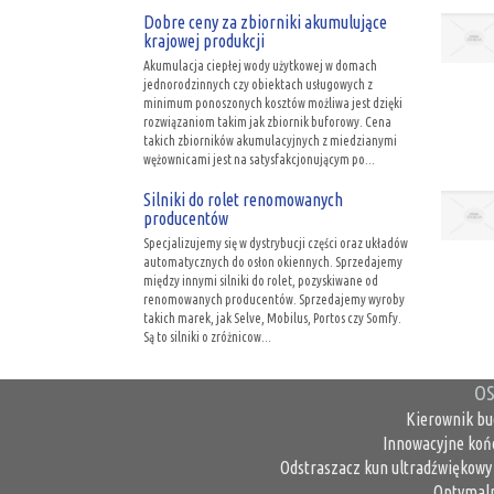
Dobre ceny za zbiorniki akumulujące
krajowej produkcji
Akumulacja ciepłej wody użytkowej w domach
jednorodzinnych czy obiektach usługowych z
minimum ponoszonych kosztów możliwa jest dzięki
rozwiązaniom takim jak zbiornik buforowy. Cena
takich zbiorników akumulacyjnych z miedzianymi
wężownicami jest na satysfakcjonującym po...
Silniki do rolet renomowanych
producentów
Specjalizujemy się w dystrybucji części oraz układów
automatycznych do osłon okiennych. Sprzedajemy
między innymi silniki do rolet, pozyskiwane od
renomowanych producentów. Sprzedajemy wyroby
takich marek, jak Selve, Mobilus, Portos czy Somfy.
Są to silniki o zróżnicow...
OS
Kierownik bu
Innowacyjne koń
Odstraszacz kun ultradźwiękowy 
Optymaln