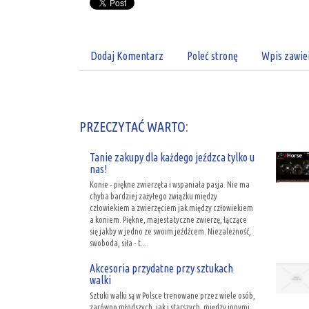
Dodaj Komentarz
Poleć stronę
Wpis zawie
PRZECZYTAĆ WARTO:
Tanie zakupy dla każdego jeźdzca tylko u
nas!
Konie - piękne zwierzęta i wspaniała pasja. Nie ma
chyba bardziej zażyłego związku między
człowiekiem a zwierzęciem jak między człowiekiem
a koniem. Piękne, majestatyczne zwierzę, łączące
się jakby w jedno ze swoim jeźdźcem. Niezależność,
swoboda, siła - t...
Akcesoria przydatne przy sztukach
walki
Sztuki walki są w Polsce trenowane przez wiele osób,
zarówno młodszych, jak i starszych, między innymi