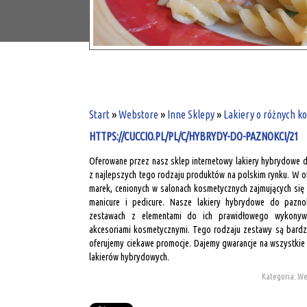
Start
»
Webstore
»
Inne Sklepy
»
Lakiery o różnych k
HTTPS://CUCCIO.PL/PL/C/HYBRYDY-DO-PAZNOKCI/21
Oferowane przez nasz sklep internetowy lakiery hybrydowe d
z najlepszych tego rodzaju produktów na polskim rynku. W of
marek, cenionych w salonach kosmetycznych zajmujących si
manicure i pedicure. Nasze lakiery hybrydowe do pazn
zestawach z elementami do ich prawidłowego wykonyw
akcesoriami kosmetycznymi. Tego rodzaju zestawy są bardz
oferujemy ciekawe promocje. Dajemy gwarancje na wszystkie
lakierów hybrydowych.
Kategoria: We