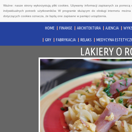
Ważne: nasze strony wykorzystują pliki cookies. Używamy informacji zapisanych za pomocą 
indywidualnych potrzeb użytkowników. W programie służącym do obsługi internetu można 
dotyczących cookies oznacza, że będą one zapisane w pamięci urządzenia.
HOME
FINANSE
ARCHITEKTURA
AJENCJA
WYKS
GRY
FABRYKACJA
RELAKS
MEDYCYNA ESTETYCZ
LAKIERY O 