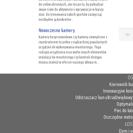
do celów obronnych, ale też po to, by pobudzać
swoje ciało do aktywności i wprawiać je w lepszy
stan. Do trenowania takich sportów zazwyczaj
niezbędne są konkretne...
Nowoczesne kamery
Kamery bezprzewodowe czy kamery zewnętrzne z
rejestratorem to jedne z najbardziej popularnych
urządzeń do wykonywania monitoringu. Tego
rodzaju urządzenia oraz wiele innych elementów
instalacji do monitoringu czy kontroli dostępu
można znaleźć w ofercie naszego sklepu in...
OS
Kierownik bu
Innowacyjne koń
Odstraszacz kun ultradźwiękowy 
Optymaln
Piec do lu
Oszczędne metod
LOS
Dom i o