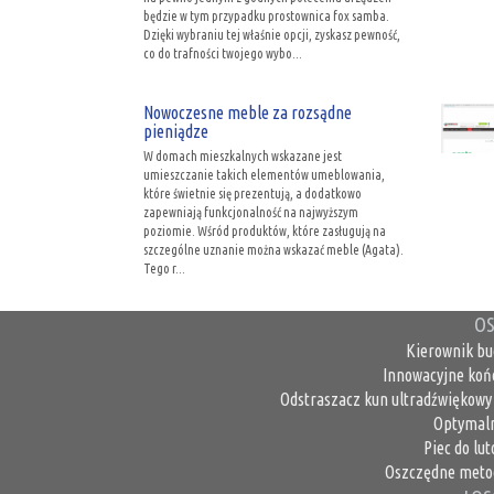
będzie w tym przypadku prostownica fox samba.
Dzięki wybraniu tej właśnie opcji, zyskasz pewność,
co do trafności twojego wybo...
Nowoczesne meble za rozsądne
pieniądze
W domach mieszkalnych wskazane jest
umieszczanie takich elementów umeblowania,
które świetnie się prezentują, a dodatkowo
zapewniają funkcjonalność na najwyższym
poziomie. Wśród produktów, które zasługują na
szczególne uznanie można wskazać meble (Agata).
Tego r...
OS
Kierownik bu
Innowacyjne koń
Odstraszacz kun ultradźwiękowy 
Optymaln
Piec do lu
Oszczędne metod