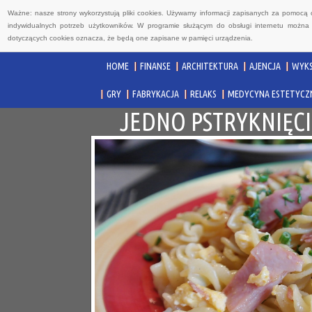
Ważne: nasze strony wykorzystują pliki cookies. Używamy informacji zapisanych za pomocą 
indywidualnych potrzeb użytkowników. W programie służącym do obsługi internetu można 
dotyczących cookies oznacza, że będą one zapisane w pamięci urządzenia.
HOME
FINANSE
ARCHITEKTURA
AJENCJA
WYKS
GRY
FABRYKACJA
RELAKS
MEDYCYNA ESTETYCZ
JEDNO PSTRYKNIĘCI