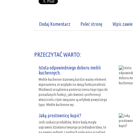
Dodaj Komentarz
Poleć stronę
Wpis zawie
PRZECZYTAĆ WARTO:
Istota odpowiedniego doboru mebli
kuchennych.
Meble kuchenne stanowią bardzo ważny element
wyposażenia ze względu na swoją funkcjonalność.
Możliwość urządzenia pomieszczenia tego typu do
posiadanych funkcji, jak również i preferencji
właściciela z tym związane są artykuły powyższego
typu. Meble kuchenne wy...
Jaką prostownicę kupić?
Jeśli szukasz produktów, które będą mogły
usprawnić działania twojego przedsiębiorstwa, to
na pewno jednym z godnych polecenia urządzeń