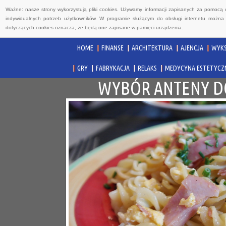
Ważne: nasze strony wykorzystują pliki cookies. Używamy informacji zapisanych za pomocą 
indywidualnych potrzeb użytkowników. W programie służącym do obsługi internetu można 
dotyczących cookies oznacza, że będą one zapisane w pamięci urządzenia.
HOME
FINANSE
ARCHITEKTURA
AJENCJA
WYKS
GRY
FABRYKACJA
RELAKS
MEDYCYNA ESTETYCZ
WYBÓR ANTENY DO