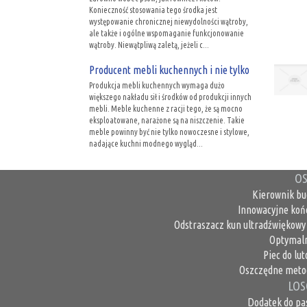
Konieczność stosowania tego środka jest
występowanie chronicznej niewydolności wątroby,
ale także i ogólne wspomaganie funkcjonowanie
wątroby. Niewątpliwą zaletą, jeżeli c...
Producent mebli kuchennych i nie tylko
Produkcja mebli kuchennych wymaga dużo
większego nakładu sił i środków od produkcji innych
mebli. Meble kuchenne z racji tego, że są mocno
eksploatowane, narażone są na niszczenie. Takie
meble powinny być nie tylko nowoczesne i stylowe,
nadające kuchni modnego wygląd...
OS
Kierownik bu
Innowacyjne koń
Odstraszacz kun ultradźwiękowy 
Optymaln
Piec do lu
Oszczędne metod
LOS
Dodatek do pas