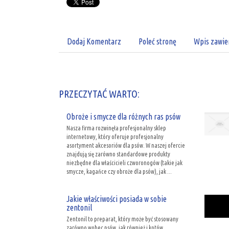
Dodaj Komentarz
Poleć stronę
Wpis zawie
PRZECZYTAĆ WARTO:
Obroże i smycze dla różnych ras psów
Nasza firma rozwinęła profesjonalny sklep
internetowy, który oferuje profesjonalny
asortyment akcesoriów dla psów. W naszej ofercie
znajdują się zarówno standardowe produkty
niezbędne dla właścicieli czworonogów (takie jak
smycze, kagańce czy obroże dla psów), jak ...
Jakie właściwości posiada w sobie
zentonil
Zentonil to preparat, który może być stosowany
zarówno wobec psów, jak również i kotów.