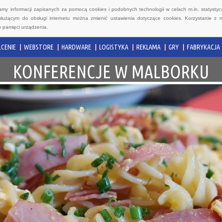
wamy informacji zapisanych za pomocą cookies i podobnych technologii w celach m.in. statyst
służącym do obsługi internetu można zmienić ustawienia dotyczące cookies. Korzystanie z 
 pamięci urządzenia.
CENIE
WEBSTORE
HARDWARE
LOGISTYKA
REKLAMA
GRY
FABRYKACJA
KONFERENCJE W MALBORKU