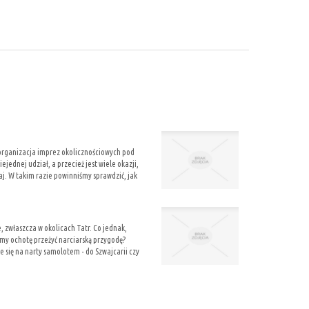
 organizacja imprez okolicznościowych pod
jednej udział, a przecież jest wiele okazji,
aj. W takim razie powinniśmy sprawdzić, jak
e, zwłaszcza w okolicach Tatr. Co jednak,
 mamy ochotę przeżyć narciarską przygodę?
e się na narty samolotem - do Szwajcarii czy