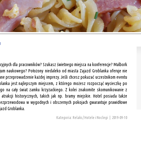
u
acyjnych dla pracowników? Szukasz świetnego miejsca na konferencje? Malbork
jum naukowego? Położony niedaleko od miasta Zajazd Groblanka oferuje nie
dane przeprowadzenie każdej imprezy. Jeśli chcesz pokazać uczestnikom eventu
oblanka jest najlepszym miejscem, z którego możesz rozpocząć wycieczkę po
ego na cały świat zamku krzyżackiego. Z kolei znakomite skomunikowanie z
trakcji historycznych, takich jak np. bramy miejskie. Hotel posiada także
ć bezprzewodowa w wygodnych i obszernych pokojach gwarantuje prawidłowe
jazd Groblanka.
Kategoria: Relaks / Hotele i Noclegi
|
2019-09-10