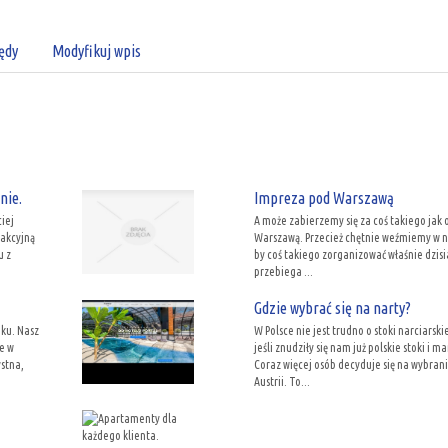
ędy
Modyfikuj wpis
nie.
Impreza pod Warszawą
iej
A może zabierzemy się za coś takiego jak
rakcyjną
Warszawą. Przecież chętnie weźmiemy w nie
u z
by coś takiego zorganizować właśnie dzisi
przebiega ...
Gdzie wybrać się na narty?
nku. Nasz
W Polsce nie jest trudno o stoki narciarski
e w
jeśli znudziły się nam już polskie stoki i
ystna,
Coraz więcej osób decyduje się na wybrani
Austrii. To...