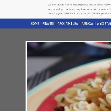
Ważne: nasze strony wykorzystują pliki cookies. Uży
indywidualnych potrzeb użytkowników. W programie 
dotyczących cookies oznacza, że będą one zapisane w
HOME
FINANSE
ARCHITEKTURA
AJENCJA
WYKSZTAŁ