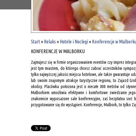
Start
»
Relaks
»
Hotele i Noclegi
»
Konferencje w Malbork
KONFERENCJE W MALBORKU
Zajmujesz się w firmie organizowaniem eventów czy imprez integr
jest tym miastem, do którego chcesz zabrać uczestników sympoz
tylko najwyższej jakości miejsca hotelowe, ale także gwarantuje u
lub swoim znajomym atrakcje turystyczne regionu, to Zajazd Gr
okolicy. Placówka położona jest o niecałe 800 metrów od słynn
Malborkiem umożliwia efektywne i komfortowe zwiedzanie jego a
znakomicie wyposażone sale konferencyjne, zaś bezpłatna sie
przygotowanie się do wystąpień. Konferencje, Malbork, to tylko Za