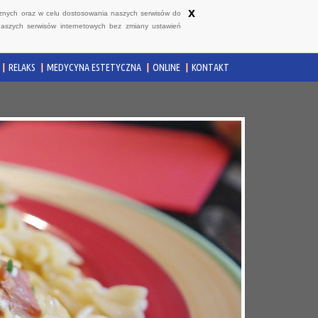
x
ycznych oraz w celu dostosowania naszych serwisów do
naszych serwisów internetowych bez zmiany ustawień
RELAKS
MEDYCYNA ESTETYCZNA
ONLINE
KONTAKT