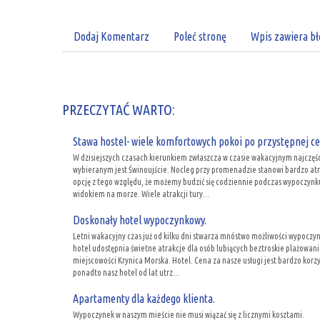
Dodaj Komentarz
Poleć stronę
Wpis zawiera bł
PRZECZYTAĆ WARTO:
Stawa hostel- wiele komfortowych pokoi po przystępnej ce
W dzisiejszych czasach kierunkiem zwłaszcza w czasie wakacyjnym najczęśc
wybieranym jest Świnoujście. Nocleg przy promenadzie stanowi bardzo at
opcję z tego względu, że możemy budzić się codziennie podczas wypoczynk
widokiem na morze. Wiele atrakcji tury...
Doskonały hotel wypoczynkowy.
Letni wakacyjny czas już od kilku dni stwarza mnóstwo możliwości wypoczy
hotel udostępnia świetne atrakcje dla osób lubiących beztroskie plażowani
miejscowości Krynica Morska. Hotel. Cena za nasze usługi jest bardzo korz
ponadto nasz hotel od lat utrz...
Apartamenty dla każdego klienta.
Wypoczynek w naszym mieście nie musi wiązać się z licznymi kosztami.