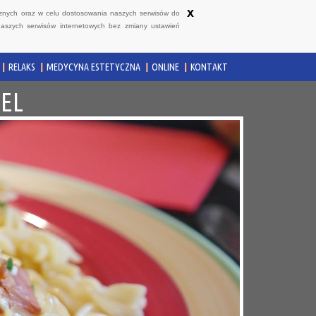
x
ycznych oraz w celu dostosowania naszych serwisów do
naszych serwisów internetowych bez zmiany ustawień
RELAKS
MEDYCYNA ESTETYCZNA
ONLINE
KONTAKT
EL