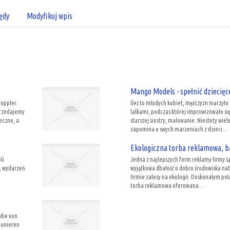
ędy
Modyfikuj wpis
Mango Models - spełnić dziecię
Doppler.
Ileż to młodych kobiet, mężczyzn marzyło
przedajemy
lalkami, podczas której improwizowało się
eczne, a
starszej siostry, malowanie. Niestety wie
zapomina o swych marzeniach z dzieci...
Ekologiczna torba reklamowa, b
li
Jedna z najlepszych form reklamy firmy są
, wydarzeń
wyjątkowa dbałość o dobro środowiska nat
firmie zależy na ekologii. Doskonałym po
torba reklamowa oferowana...
die von
ionieren