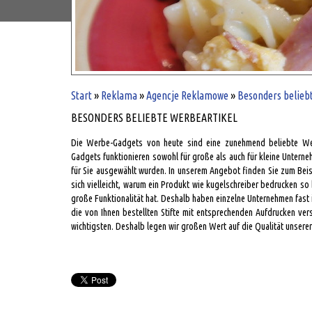
Start
»
Reklama
»
Agencje Reklamowe
»
Besonders belieb
BESONDERS BELIEBTE WERBEARTIKEL
Die Werbe-Gadgets von heute sind eine zunehmend beliebte Wer
Gadgets funktionieren sowohl für große als auch für kleine Untern
für Sie ausgewählt wurden. In unserem Angebot finden Sie zum Beisp
sich vielleicht, warum ein Produkt wie kugelschreiber bedrucken so bel
große Funktionalität hat. Deshalb haben einzelne Unternehmen fast i
die von Ihnen bestellten Stifte mit entsprechenden Aufdrucken ve
wichtigsten. Deshalb legen wir großen Wert auf die Qualität unserer