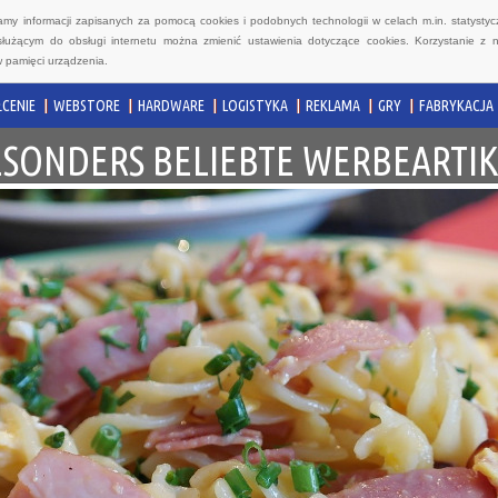
wamy informacji zapisanych za pomocą cookies i podobnych technologii w celach m.in. statyst
służącym do obsługi internetu można zmienić ustawienia dotyczące cookies. Korzystanie z 
 pamięci urządzenia.
CENIE
WEBSTORE
HARDWARE
LOGISTYKA
REKLAMA
GRY
FABRYKACJA
ESONDERS BELIEBTE WERBEARTIK