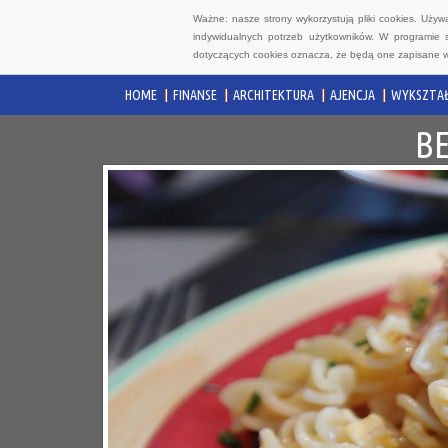
Ważne: nasze strony wykorzystują pliki cookies. Uży
indywidualnych potrzeb użytkowników. W programie 
dotyczących cookies oznacza, że będą one zapisane w
HOME
FINANSE
ARCHITEKTURA
AJENCJA
WYKSZTAŁ
B