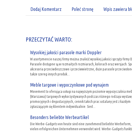
Dodaj Komentarz
Poleć stronę
Wpis zawiera bł
PRZECZYTAĆ WARTO:
Wysokiej jakości parasole marki Doppler
W asortymencie naszej firmy można znaleźć wysokiej jakości sprzęty firmy 
Parasole dostępne są w rozmaitych rozmiarach, kolorach oraz wersjach. S
akcesoria przeciwdeszczowe i przeciwwietrzne, duże parasole przeciwsłon
także szereg innych produk...
Meble targowe i wypoczynkowe pod wynajem
Movement to oferująca usługi na najwyższym poziomie wypożyczalnia meb
(Warszawa) targowych wykorzystywanych podczas różnego rodzaju wystaw
promocyjnych i degustacyjnych, cennik takich prac ustalany jest z każdym
zgłaszającym się klientem indywidualnie. Sied...
Besonders beliebte Werbeartikel
Die Werbe-Gadgets von heute sind eine zunehmend beliebte Werbeform, 
vielen erfolgreichen Unternehmen verwendet wird. Werbe-Gadgets funkt