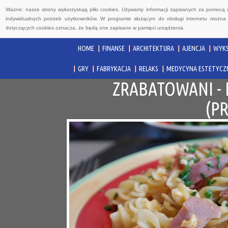
Ważne: nasze strony wykorzystują pliki cookies. Używamy informacji zapisanych za pomocą 
indywidualnych potrzeb użytkowników. W programie służącym do obsługi internetu można 
dotyczących cookies oznacza, że będą one zapisane w pamięci urządzenia.
HOME
FINANSE
ARCHITEKTURA
AJENCJA
WYKS
GRY
FABRYKACJA
RELAKS
MEDYCYNA ESTETYCZ
ZRABATOWANI -
(P