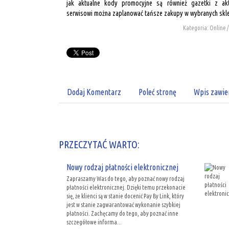
jak aktualne kody promocyjne są również gazetki z akt
serwisowi można zaplanować tańsze zakupy w wybranych skle
Kategoria: Online 
Dodaj Komentarz
Poleć stronę
Wpis zawie
PRZECZYTAĆ WARTO:
Nowy rodzaj płatności elektronicznej
Zapraszamy Was do tego, aby poznać nowy rodzaj
płatności elektronicznej. Dzięki temu przekonacie
się, że klienci są w stanie docenić Pay By Link, który
jest w stanie zagwarantować wykonanie szybkiej
płatności. Zachęcamy do tego, aby poznać inne
szczegółowe informa...