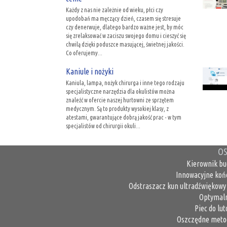
Każdy z nas nie zależnie od wieku, płci czy
upodobań ma męczący dzień, czasem się stresuje
czy denerwuje, dlatego bardzo ważne jest, by móc
się zrelaksować w zaciszu swojego domu i cieszyć się
chwilą dzięki poduszce masującej, świetnej jakości.
Co oferujemy...
Kaniule i nożyki
Kaniula, lampa, nożyk chirurga i inne tego rodzaju
specjalistyczne narzędzia dla okulistów można
znaleźć w ofercie naszej hurtowni ze sprzętem
medycznym. Są to produkty wysokiej klasy, z
atestami, gwarantujące dobrą jakość prac - w tym
specjalistów od chirurgii okuli...
OS
Kierownik bu
Innowacyjne koń
Odstraszacz kun ultradźwiękowy 
Optymaln
Piec do lu
Oszczędne metod