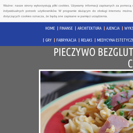
Ważne: nasze strony wykorzystują pliki cookies. Używamy informacji zapisanych za pomocą 
indywidualnych potrzeb użytkowników. W programie służącym do obsługi internetu można 
dotyczących cookies oznacza, że będą one zapisane w pamięci urządzenia.
HOME
FINANSE
ARCHITEKTURA
AJENCJA
WYKS
GRY
FABRYKACJA
RELAKS
MEDYCYNA ESTETYCZ
PIECZYWO BEZGLU
C