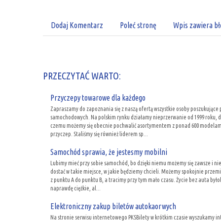
Dodaj Komentarz
Poleć stronę
Wpis zawiera bł
PRZECZYTAĆ WARTO:
Przyczepy towarowe dla każdego
Zapraszamy do zapoznania się z naszą ofertą wszystkie osoby poszukujące
samochodowych. Na polskim rynku działamy nieprzerwanie od 1999 roku, d
czemu możemy się obecnie pochwalić asortymentem z ponad 600 modelam
przyczep. Staliśmy się również liderem sp...
Samochód sprawia, że jestesmy mobilni
Lubimy mieć przy sobie samochód, bo dzięki niemu możemy się zawsze i ni
dostać w takie miejsce, w jakie będziemy chcieli. Możemy spokojnie przemi
z punktu A do punktu B, a tracimy przy tym mało czasu. Życie bez auta było
naprawdę ciężkie, al...
Elektroniczny zakup biletów autokaorwych
Na stronie serwisu internetowego PKSBilety w krótkim czasie wyszukamy in