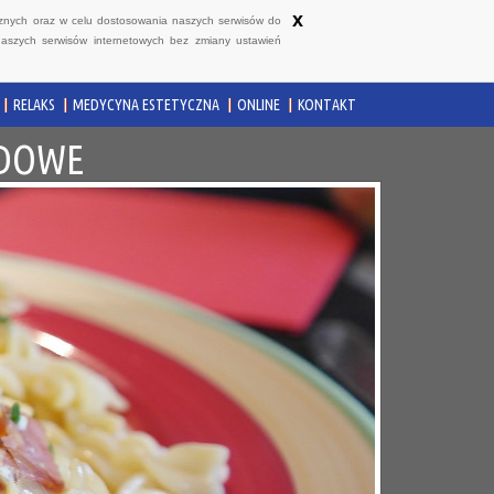
x
ycznych oraz w celu dostosowania naszych serwisów do
naszych serwisów internetowych bez zmiany ustawień
RELAKS
MEDYCYNA ESTETYCZNA
ONLINE
KONTAKT
ODOWE