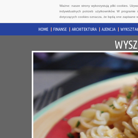
Ważne: nasze strony wykorzystują pliki cookies. Uży
indywidualnych potrzeb użytkowników. W programie 
dotyczących cookies oznacza, że będą one zapisane w
HOME
FINANSE
ARCHITEKTURA
AJENCJA
WYKSZTAŁ
WYSZ