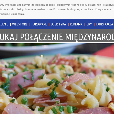
wamy informacji zapisanych za pomocą cookies i podobnych technologii w celach m.in. statyst
służącym do obsługi internetu można zmienić ustawienia dotyczące cookies. Korzystanie z 
 pamięci urządzenia.
CENIE
WEBSTORE
HARDWARE
LOGISTYKA
REKLAMA
GRY
FABRYKACJA
UKAJ POŁĄCZENIE MIĘDZYNAR