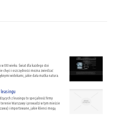
 w XXI wieku. Świat dla każdego stoi
ie chęci i oszczędności można zwiedzać
 pięknymi widokami, jakie dała matka natura.
 leasingu
ących z leasingu to specjalność firmy
a terenie Warszawy i prowadzi w tym mieście
zawa) i importowane, jakie klienci mogą