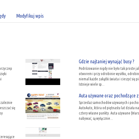
ędy
Modyfikuj wpis
Gdzie najtaniej wynająć busy ?
 przyczep
Podróżowanie nigdy nie było tak proste jak
zięki
otworem i przy odrobinie wysiłku, odrobin
i
niemal każde zakątki świata i cieszyć się
Istnieje wiele sp...
Auta używane oraz pochodzące z
ezależnie
Sprzedaż samochodów używanych i pochodz
eszczać się
AutoAuto, która od piętnastu lat działa n
by
cztery własne punkty. Auta używane (Wars
nabywać, są wyłącznie...
teresujące