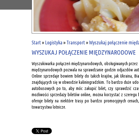
Start
»
Logistyka
»
Transport
»
Wyszukaj połączenie międ
WYSZUKAJ POŁĄCZENIE MIĘDZYNARODOWE
Wyszukiwarka połączeń międzynarodowych, obsługiwanych przez a
międzynarodowych pozwala na sprawdzanie godzin odjazdów auto
Online sprzedaje bowiem bilety do takich krajów, jak Ukraina, Bia
znajdujących się w obwodzie kaliningradzkim. To bardzo duże udo
autobusowych po to, aby móc zakupić bilet, czy sprawdzić cza
możliwości sprzedaży biletów online, można korzystać z szeregu
oferuje bilety na niektóre trasy po bardzo promocyjnych cenac
towarzystwa lotnicze.