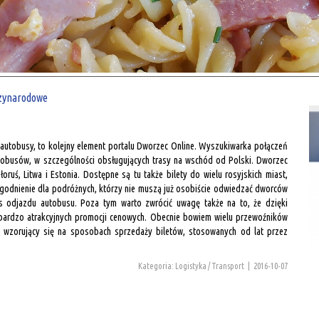
zynarodowe
utobusy, to kolejny element portalu Dworzec Online. Wyszukiwarka połączeń
busów, w szczególności obsługujących trasy na wschód od Polski. Dworzec
łoruś, Litwa i Estonia. Dostępne są tu także bilety do wielu rosyjskich miast,
godnienie dla podróżnych, którzy nie muszą już osobiście odwiedzać dworców
s odjazdu autobusu. Poza tym warto zwrócić uwagę także na to, że dzięki
 bardzo atrakcyjnych promocji cenowych. Obecnie bowiem wielu przewoźników
h, wzorujący się na sposobach sprzedaży biletów, stosowanych od lat przez
Kategoria: Logistyka / Transport
|
2016-10-07