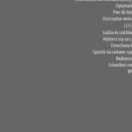
Optymaln
Piec do lu
Oszczędne metod
LOS
Siatka do siatkó
Wybierz się na 
Dmuchany kr
Sposób na ciekawe sp
Najlepsz
Schoolbus nie
W