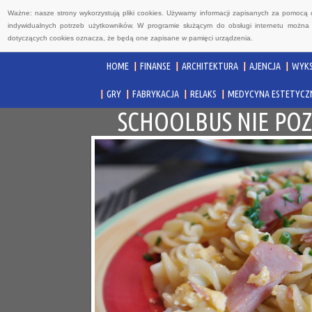
Ważne: nasze strony wykorzystują pliki cookies. Używamy informacji zapisanych za pomocą 
indywidualnych potrzeb użytkowników. W programie służącym do obsługi internetu można 
dotyczących cookies oznacza, że będą one zapisane w pamięci urządzenia.
HOME
FINANSE
ARCHITEKTURA
AJENCJA
WYKS
GRY
FABRYKACJA
RELAKS
MEDYCYNA ESTETYCZ
SCHOOLBUS NIE POZ