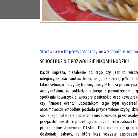
Start
»
Gry
»
Imprezy Integracyjne
»
Schoolbus nie po
SCHOOLBUS NIE POZWOLI SIE NIKOMU NUDZIĆ!
Każda impreza, niezależnie od tego czy jest to wiecz
integracyjne pracowników firmy, osiągnie sukces, jeśli nad
takich sytuacjach liczy się trafiony pomysł! Nasza propozycja
amerykańskim, na pokładzie którego z powodzeniem org
spotkania towarzyskie, wieczory panieńskie oraz kawalerski
czy firmowe eventy! Uczestnikom tego typu wydarzeń
anonimowości! Schoolbus posiada przyciemnione szyby, dzię
się na jego pokładzie pozostanie niezauważony, przez osoby, 
przejazdu! Inne atrakcje czekające na uczestników zabawy t
profesjonalne stanowisko DJ-skie. Tutaj nikomu nie grozi 
doskonałej zabawy, na którą liczą wszyscy zaproszeni 