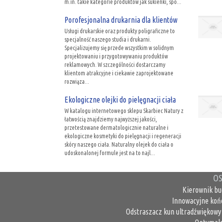
m.in. takie kategorie produktów jak sukienki, spo...
Porofesjonalna drukarnia dla klientów
Usługi drukarskie oraz produkty poligraficzne to
specjalność naszego studia i drukarni.
Specjalizujemy się przede wszystkim w solidnym
projektowaniu i przygotowywaniu produktów
reklamowych. W szczególności dostarczamy
klientom atrakcyjne i ciekawie zaprojektowane
rozwiąza...
Ekologiczne olejki do pielęgnacji ciała
W katalogu internetowego sklepu Skarbiec Natury z
łatwością znajdziemy najwyższej jakości,
przetestowane dermatologicznie naturalne i
ekologiczne kosmetyki do pielęgnacji i regeneracji
skóry naszego ciała. Naturalny olejek do ciała o
udoskonalonej formule jest na to najl...
OS
Kierownik bu
Innowacyjne koń
Odstraszacz kun ultradźwiękowy 