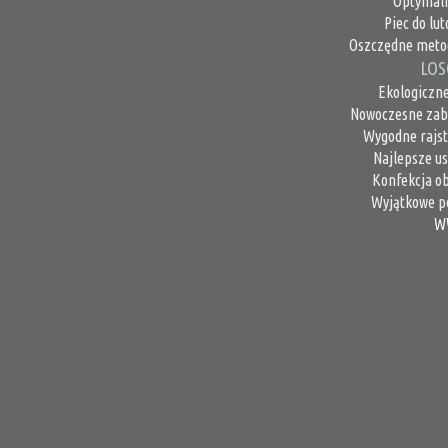
Optymaln
Piec do lu
Oszczędne metod
LOS
Ekologiczne 
Nowoczesne zaba
Wygodne rajsto
Najlepsze u
Konfekcja ob
Wyjątkowe po
W