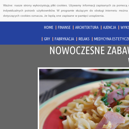
Ważne: nasze strony wykorzystują pliki cookies. Używamy informacji zapisanych za pomocą 
indywidualnych potrzeb użytkowników. W programie służącym do obsługi internetu można 
dotyczących cookies oznacza, że będą one zapisane w pamięci urządzenia.
HOME
FINANSE
ARCHITEKTURA
AJENCJA
WYKS
GRY
FABRYKACJA
RELAKS
MEDYCYNA ESTETYCZ
NOWOCZESNE ZABAW