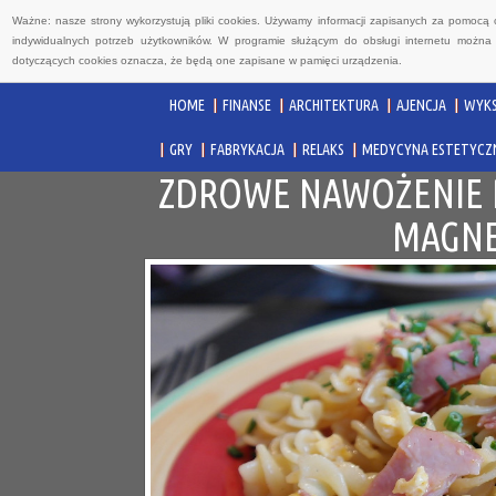
Ważne: nasze strony wykorzystują pliki cookies. Używamy informacji zapisanych za pomocą 
indywidualnych potrzeb użytkowników. W programie służącym do obsługi internetu można 
dotyczących cookies oznacza, że będą one zapisane w pamięci urządzenia.
HOME
FINANSE
ARCHITEKTURA
AJENCJA
WYKS
GRY
FABRYKACJA
RELAKS
MEDYCYNA ESTETYCZ
ZDROWE NAWOŻENIE R
MAGNE