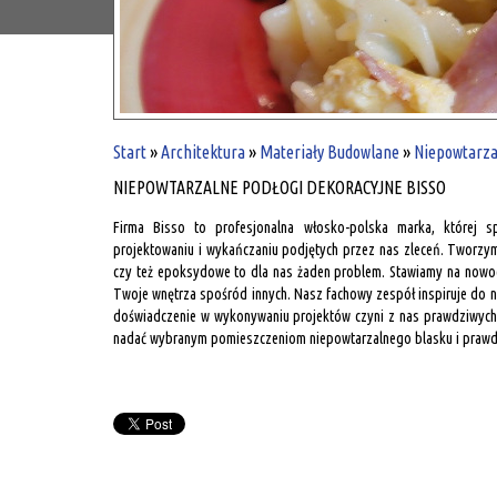
Start
»
Architektura
»
Materiały Budowlane
»
Niepowtarza
NIEPOWTARZALNE PODŁOGI DEKORACYJNE BISSO
Firma Bisso to profesjonalna włosko-polska marka, której s
projektowaniu i wykańczaniu podjętych przez nas zleceń. Tworzym
czy też epoksydowe to dla nas żaden problem. Stawiamy na nowocze
Twoje wnętrza spośród innych. Nasz fachowy zespół inspiruje do 
doświadczenie w wykonywaniu projektów czyni z nas prawdziwych 
nadać wybranym pomieszczeniom niepowtarzalnego blasku i prawd