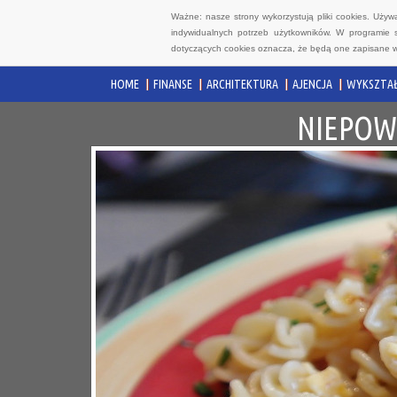
Ważne: nasze strony wykorzystują pliki cookies. Uży
indywidualnych potrzeb użytkowników. W programie 
dotyczących cookies oznacza, że będą one zapisane w
HOME
FINANSE
ARCHITEKTURA
AJENCJA
WYKSZTAŁ
NIEPOW