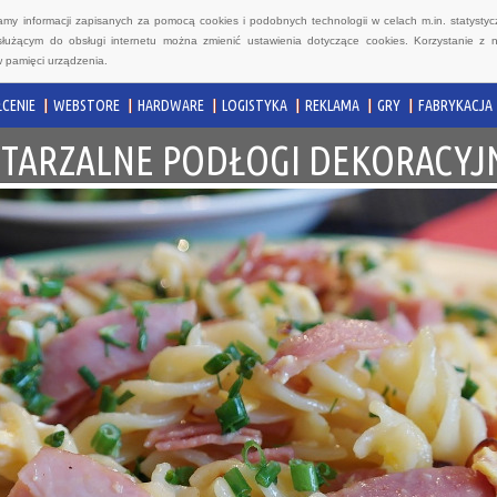
wamy informacji zapisanych za pomocą cookies i podobnych technologii w celach m.in. statyst
służącym do obsługi internetu można zmienić ustawienia dotyczące cookies. Korzystanie z 
 pamięci urządzenia.
CENIE
WEBSTORE
HARDWARE
LOGISTYKA
REKLAMA
GRY
FABRYKACJA
TARZALNE PODŁOGI DEKORACYJN