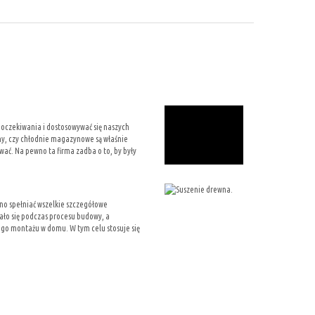
 oczekiwania i dostosowywać się naszych
y, czy chłodnie magazynowe są właśnie
ać. Na pewno ta firma zadba o to, by były
no spełniać wszelkie szczegółowe
ało się podczas procesu budowy, a
jego montażu w domu. W tym celu stosuje się