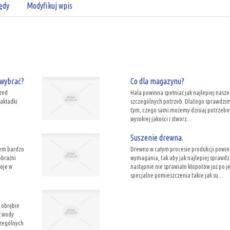
ędy
Modyfikuj wpis
 wybrać?
Co dla magazynu?
rzed
Hala powinna spełniać jak najlepiej nasze
nakładki
szczególnych potrzeb. Dlatego sprawdzim
tym, czego sami możemy dzisiaj potrzebow
wysokiej jakości i stworz...
Suszenie drewna.
iem bardzo
Drewno w całym procesie produkcji powin
braźni
wymagania, tak aby jak najlepiej sprawdz
oje w
następnie nie sprawiało kłopotów już po 
specjalne pomieszczenia takie jak su...
 obrębie
ć wody
czególnych