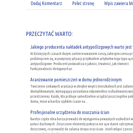
Dodaj Komentarz
Poleć stronę
Wpis zawiera bł
PRZECZYTAĆ WARTO:
Jakiego producenta nakładek antypoślizgowych warto jest
W dzisiejszych czasach dużym zainteresowaniem cieszą zabezpieczenia p
pośliźnięciem się, w powyższej sytuacji przykładem artykułów tego typu są 
antypoślizgowe. Producent poświadcza o jakości, trwałości, jak również i
funkcjonalności dostępnych pr...
Aranżowanie pomieszczeń w domu jednorodzinnym
Tworzenie ciekawych aranżacji w obrębie wnętrz mieszkalnych jest zadan
skomplikowanym, wymagający posiadania odpowiednio rozbudowanej wyo
przestrzennej. Każdy, kto próbuje samodzielnie urządzić poszczególne pok
domu, może w bardzo szybkim czasie na...
Profesjonalne urządzenia do osuszania ścian
Bardzo często silna burza prowadzi do wystąpienia poważnych uszkodzeń w
połaci dachowych. Zniszczone elementy pokrycia nie są w stanie zatrzyma
deszczowej, co prowadzi do zalania stropu oraz ścian. Jeżeli wilgoć z posz