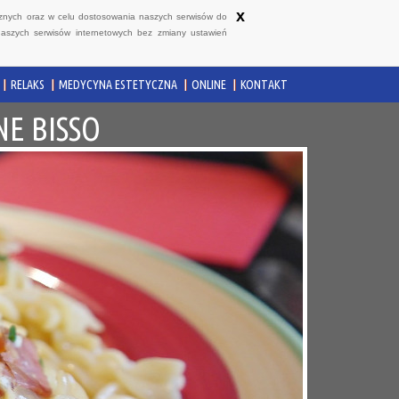
x
ycznych oraz w celu dostosowania naszych serwisów do
naszych serwisów internetowych bez zmiany ustawień
RELAKS
MEDYCYNA ESTETYCZNA
ONLINE
KONTAKT
E BISSO