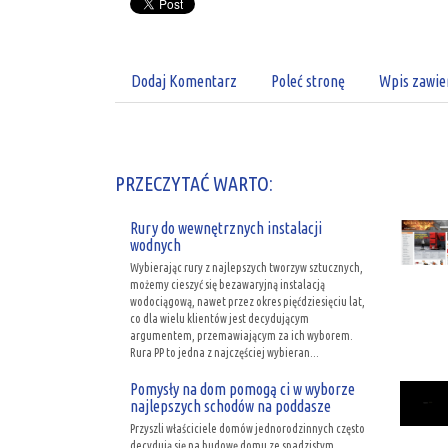
Dodaj Komentarz
Poleć stronę
Wpis zawie
PRZECZYTAĆ WARTO:
Rury do wewnętrznych instalacji
wodnych
Wybierając rury z najlepszych tworzyw sztucznych,
możemy cieszyć się bezawaryjną instalacją
wodociągową, nawet przez okres pięćdziesięciu lat,
co dla wielu klientów jest decydującym
argumentem, przemawiającym za ich wyborem.
Rura PP to jedna z najczęściej wybieran...
Pomysły na dom pomogą ci w wyborze
najlepszych schodów na poddasze
Przyszli właściciele domów jednorodzinnych często
decydują się na budowę domu ze spadzistym