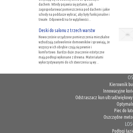
dachem. Wtedy pojawia się pytanie, jak
zagospodarować pomieszczenia pod dachem i jakie
schody na poddasze wybrać, aby były funkcjonalne i
trwałe. Odpowiedź na te wątpliwości...
Deski do salonu z trzech warstw
Nowocześnie urządzone pomieszczenia mieszkalne
wzbudzają zadowolenie domowników i sprawiają, że
wszyscy w ich obrębie czują się pewnie i
komfortowo. Bardzo duże znaczenie estetyczne
mają podłogi wykonane z drewna. Materiałami
wykorzystywanymi do ich stworzenia są wy...
OS
Kierownik bu
Innowacyjne koń
Odstraszacz kun ultradźwiękowy 
Optymaln
Piec do lu
Oszczędne metod
LOS
Podłogi ła