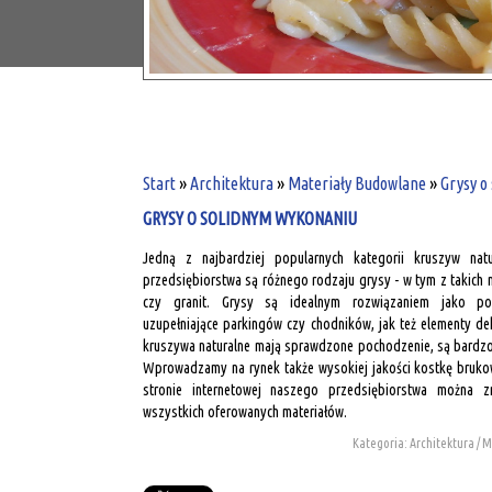
Start
»
Architektura
»
Materiały Budowlane
»
Grysy o
GRYSY O SOLIDNYM WYKONANIU
Jedną z najbardziej popularnych kategorii kruszyw nat
przedsiębiorstwa są różnego rodzaju grysy - w tym z takich m
czy granit. Grysy są idealnym rozwiązaniem jako po
uzupełniające parkingów czy chodników, jak też elementy d
kruszywa naturalne mają sprawdzone pochodzenie, są bardzo t
Wprowadzamy na rynek także wysokiej jakości kostkę bruko
stronie internetowej naszego przedsiębiorstwa można z
wszystkich oferowanych materiałów.
Kategoria: Architektura / 