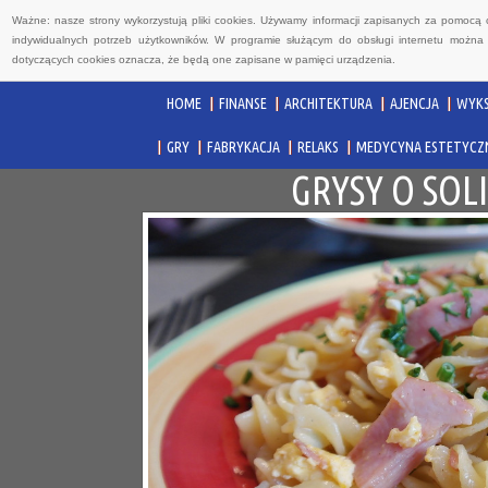
Ważne: nasze strony wykorzystują pliki cookies. Używamy informacji zapisanych za pomocą 
indywidualnych potrzeb użytkowników. W programie służącym do obsługi internetu można 
dotyczących cookies oznacza, że będą one zapisane w pamięci urządzenia.
HOME
FINANSE
ARCHITEKTURA
AJENCJA
WYKS
GRY
FABRYKACJA
RELAKS
MEDYCYNA ESTETYCZ
GRYSY O SO